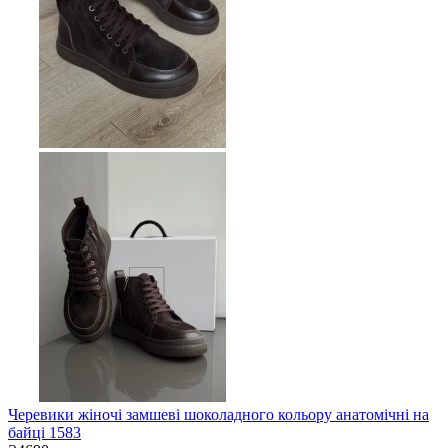
Черевики жіночі замшеві шоколадного кольору анатомічні на
байці 1583