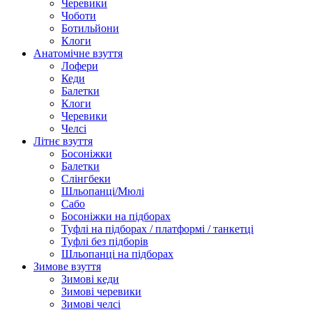
Черевики
Чоботи
Ботильйони
Клоги
Анатомічне взуття
Лофери
Кеди
Балетки
Клоги
Черевики
Челсі
Літнє взуття
Босоніжки
Балетки
Слінгбеки
Шльопанці/Мюлі
Сабо
Босоніжки на підборах
Туфлі на підборах / платформі / танкетці
Туфлі без підборів
Шльопанці на підборах
Зимове взуття
Зимові кеди
Зимові черевики
Зимові челсі