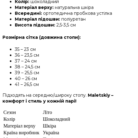
Колір:
шоколадний
Матеріал верху:
натуральна шкіра
Всередині:
ортопедична пробкова устілка
Матеріал підошви:
поліуретан
Висота підошви:
2,5-3,5 см
Розмірна сітка (довжина стопи):
35 – 23 см
36 – 23,5 см
37 – 24 см
38 – 24,5 см
39 – 25,5 см
40 – 26 см
41 – 26,5 см
Підходять на середню/широку стопу.
Maletskiy –
комфорт і стиль у кожній парі!
Сезон
Літо
Колір
Шоколадний
Матеріал верху
Шкіра
Країна виробник
Україна