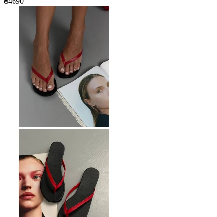
₴4690