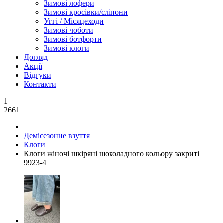
Зимові лофери
Зимові кросівки/сліпони
Уггі / Місяцеходи
Зимові чоботи
Зимові ботфорти
Зимові клоги
Догляд
Акції
Відгуки
Контакти
1
2661
Демісезонне взуття
Клоги
Клоги жіночі шкіряні шоколадного кольору закриті
9923-4