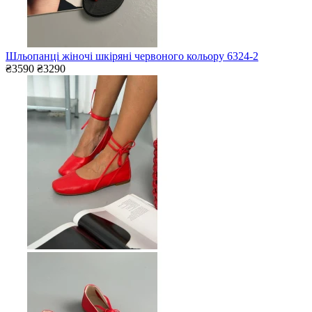
Шльопанці жіночі шкіряні червоного кольору 6324-2
₴3590
₴3290