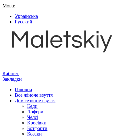
Мова:
Українська
Русский
Кабінет
Закладки
Головна
Все жіноче взуття
Демісезонне взуття
Кеди
Лофери
Челсі
Кросівки
Ботфорти
Козаки