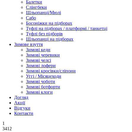
Балетки
Слінгбеки
Шльопанці/Мюлі
Сабо
Босоніжки на підборах
Туфлі на підборах / платформі / танкетці
Туфлі без підборів
Шльопанці на підборах
Зимове взуття
Зимові кеди
Зимові черевики
Зимові челсі
Зимові лофери
Зимові кросівки/сліпони
Уггі / Місяцеходи
Зимові чоботи
Зимові ботфорти
Зимові клоги
Догляд
Акції
Відгуки
Контакти
1
3412