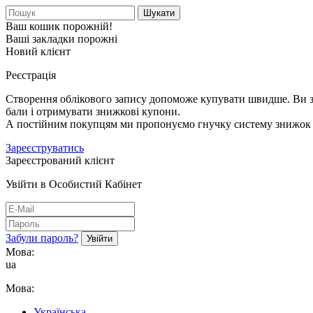
Шукати
Ваш кошик порожній!
Ваші закладки порожні
Новий клієнт
Реєстрація
Створення облікового запису допоможе купувати швидше. Ви зм
бали і отримувати знижкові купони.
А постійним покупцям ми пропонуємо гнучку систему знижок і
Зареєструватись
Зареєстрований клієнт
Увійти в Особистий Кабінет
Забули пароль?
Мова:
ua
Мова:
Українська