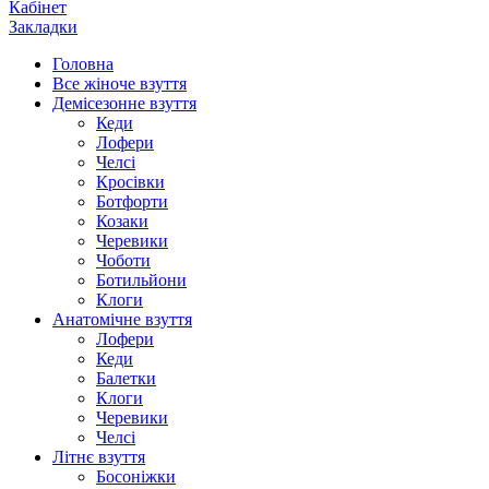
Кабінет
Закладки
Головна
Все жіноче взуття
Демісезонне взуття
Кеди
Лофери
Челсі
Кросівки
Ботфорти
Козаки
Черевики
Чоботи
Ботильйони
Клоги
Анатомічне взуття
Лофери
Кеди
Балетки
Клоги
Черевики
Челсі
Літнє взуття
Босоніжки