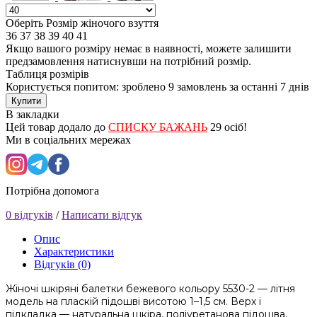
Оберіть Розмір жіночого взуття
36
37
38
39
40
41
Якщо вашого розміру немає в наявності, можете залишити
предзамовлення натиснувши на потрібний розмір.
Таблиця розмірів
Користується попитом: зроблено
9 замовлень
за останні 7 днів
Купити
В закладки
Цей товар додало до
СПИСКУ БАЖАНЬ
29 осіб!
Ми в соціальних мережах
Потрібна допомога
0 відгуків
/
Написати відгук
Опис
Характеристики
Відгуків (0)
Жіночі шкіряні балетки бежевого кольору 5530-2 — літня
модель на пласкій підошві висотою 1–1,5 см. Верх і
підкладка — натуральна шкіра, поліуретанова підошва,