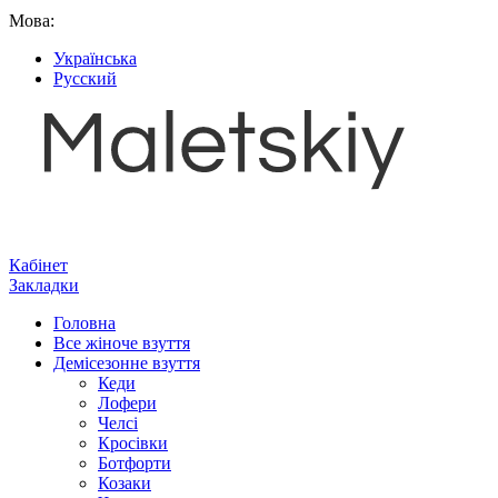
Мова:
Українська
Русский
Кабінет
Закладки
Головна
Все жіноче взуття
Демісезонне взуття
Кеди
Лофери
Челсі
Кросівки
Ботфорти
Козаки