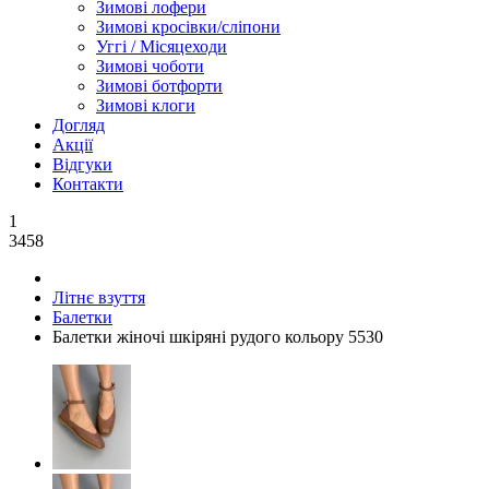
Зимові лофери
Зимові кросівки/сліпони
Уггі / Місяцеходи
Зимові чоботи
Зимові ботфорти
Зимові клоги
Догляд
Акції
Відгуки
Контакти
1
3458
Літнє взуття
Балетки
Балетки жіночі шкіряні рудого кольору 5530