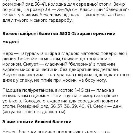
розмірний ряд 36–41, колодка для середньої стопи. Замір
по устілці на розмір 38 — 25–25,5 см. Класичний "балерина"-
силует у м'якому бежевому відтінку — універсальна база
для літнього міського гардеробу.
Бежеві шкіряні балетки 5530-2: характеристики
моделі
Верх — натуральна шкіра з гладкою матовою поверхнею і
рівним бежевим пігментом, ближче до тону кави з
молоком. Силует — класичний "балерина" з плавним
вирізом мисочної частини, без декоративних деталей.
Внутрішня частина — натуральна шкіряна підкладка: стопа
дихає у спеку, не пітніє при носінні на босу ногу.
Підошва поліуретанова, висотою 1–1,5 см — пласка з
мінімальним підйомом п'яти, гнучка, з амортизаційною
устілкою. Колодка стандартна для середньої повноти
стопи. Розмірний ряд: 36, 37, 38, 39, 40, 41. Сезон — демі
(актуальні з квітня до жовтня).
З чим носити бежеві балетки
Бежеві балетки оптично продовжують ногу — тон