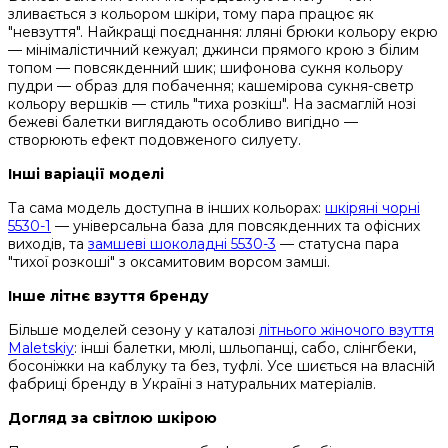
зливається з кольором шкіри, тому пара працює як
"невзуття". Найкращі поєднання: лляні брюки кольору екрю
— мінімалістичний кежуал; джинси прямого крою з білим
топом — повсякденний шик; шифонова сукня кольору
пудри — образ для побачення; кашемірова сукня-светр
кольору вершків — стиль "тиха розкіш". На засмаглій нозі
бежеві балетки виглядають особливо вигідно —
створюють ефект подовженого силуету.
Інші варіації моделі
Та сама модель доступна в інших кольорах:
шкіряні чорні
5530-1
— універсальна база для повсякденних та офісних
виходів, та
замшеві шоколадні 5530-3
— статусна пара
"тихої розкоші" з оксамитовим ворсом замші.
Інше літнє взуття бренду
Більше моделей сезону у каталозі
літнього жіночого взуття
Maletskiy
: інші балетки, мюлі, шльопанці, сабо, слінгбеки,
босоніжки на каблуку та без, туфлі. Усе шиється на власній
фабриці бренду в Україні з натуральних матеріалів.
Догляд за світлою шкірою