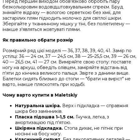
Перед першим виходом обов'язково обробіть пару
безкольоровим водовідштовхувальним спреєм. Бруд
знімайте відразу — вологою серветкою без хімії, для
застарілих плям підходить молочко для світлої шкіри.
Зберігайте у тканинному мішку у тіні, без поліетилену —
інакше з'являться жовтуваті плями.
Як правильно обрати розмір
Розмірний ряд цієї моделі — 36, 37, 38, 39, 40, 41. Замір по
устілці: 36 — 24 см, 37 — 24,5 см, 38 — 25–25,5 см, 39 — 26 см,
40 — 26,5 см, 41 — 27 см. Виміряйте свою стопу: поставте
ногу на аркуш, обведіть олівцем, заміряйте відстань від
п'яти до кінчика великого пальця. Звірте з даними вище.
Балетки сидять близько до стопи — "брати на виріст" не
варто, інакше пляскотять при ходьбі.
Чому варто купити в Maletskiy
Натуральна шкіра.
Верх і підкладка — справжня
шкіра без замінників.
Пласка підошва 1–1,5 см.
Гнучка, легка, з
амортизацією під п'ятою.
Шкіряна підкладка.
Стопа дихає, не пітніє при
носінні на босу ногу.
Класичний силует.
Без декоративних деталей —