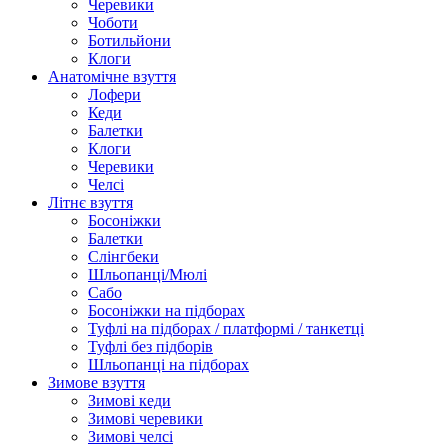
Черевики
Чоботи
Ботильйони
Клоги
Анатомічне взуття
Лофери
Кеди
Балетки
Клоги
Черевики
Челсі
Літнє взуття
Босоніжки
Балетки
Слінгбеки
Шльопанці/Мюлі
Сабо
Босоніжки на підборах
Туфлі на підборах / платформі / танкетці
Туфлі без підборів
Шльопанці на підборах
Зимове взуття
Зимові кеди
Зимові черевики
Зимові челсі