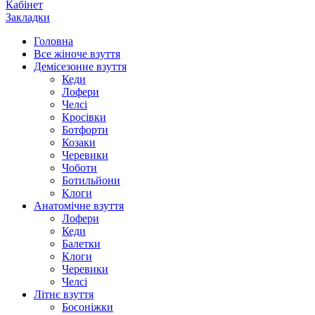
Кабінет
Закладки
Головна
Все жіноче взуття
Демісезонне взуття
Кеди
Лофери
Челсі
Кросівки
Ботфорти
Козаки
Черевики
Чоботи
Ботильйони
Клоги
Анатомічне взуття
Лофери
Кеди
Балетки
Клоги
Черевики
Челсі
Літнє взуття
Босоніжки