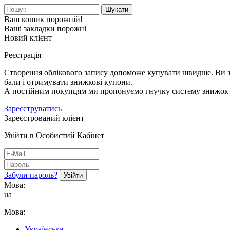
Шукати
Ваш кошик порожній!
Ваші закладки порожні
Новий клієнт
Реєстрація
Створення облікового запису допоможе купувати швидше. Ви зм
бали і отримувати знижкові купони.
А постійним покупцям ми пропонуємо гнучку систему знижок і
Зареєструватись
Зареєстрований клієнт
Увійти в Особистий Кабінет
Забули пароль?
Мова:
ua
Мова:
Українська