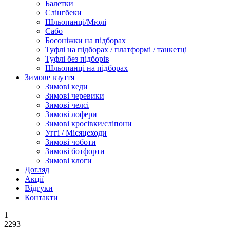
Балетки
Слінгбеки
Шльопанці/Мюлі
Сабо
Босоніжки на підборах
Туфлі на підборах / платформі / танкетці
Туфлі без підборів
Шльопанці на підборах
Зимове взуття
Зимові кеди
Зимові черевики
Зимові челсі
Зимові лофери
Зимові кросівки/сліпони
Уггі / Місяцеходи
Зимові чоботи
Зимові ботфорти
Зимові клоги
Догляд
Акції
Відгуки
Контакти
1
2293