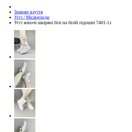
Зимове взуття
Уггі / Місяцеходи
Уггі жіночі шкіряні білі на білій підошві 7401-1з