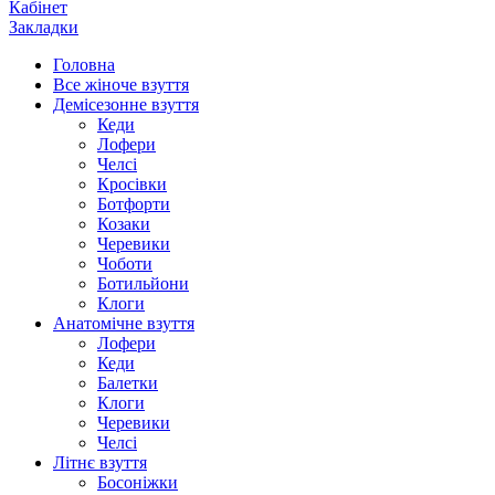
Кабінет
Закладки
Головна
Все жіноче взуття
Демісезонне взуття
Кеди
Лофери
Челсі
Кросівки
Ботфорти
Козаки
Черевики
Чоботи
Ботильйони
Клоги
Анатомічне взуття
Лофери
Кеди
Балетки
Клоги
Черевики
Челсі
Літнє взуття
Босоніжки