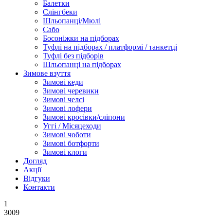
Балетки
Слінгбеки
Шльопанці/Мюлі
Сабо
Босоніжки на підборах
Туфлі на підборах / платформі / танкетці
Туфлі без підборів
Шльопанці на підборах
Зимове взуття
Зимові кеди
Зимові черевики
Зимові челсі
Зимові лофери
Зимові кросівки/сліпони
Уггі / Місяцеходи
Зимові чоботи
Зимові ботфорти
Зимові клоги
Догляд
Акції
Відгуки
Контакти
1
3009