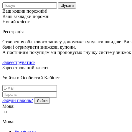
Шукати
Ваш кошик порожній!
Ваші закладки порожні
Новий клієнт
Реєстрація
Створення облікового запису допоможе купувати швидше. Ви зм
бали і отримувати знижкові купони.
А постійним покупцям ми пропонуємо гнучку систему знижок і
Зареєструватись
Зареєстрований клієнт
Увійти в Особистий Кабінет
Забули пароль?
Мова:
ua
Мова:
Українська