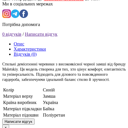
Ми в соціальних мережах
Потрібна допомога
0 відгуків
/
Написати відгук
Опис
Характеристики
Відгуків (0)
Стильні демісезонні черевики з високоякісної чорної замші від бренду
Maletskiy
. Ця модель створена для тих, хто цінує комфорт, елегантність
та універсальність. Підходить для ділового та повсякденного
гардероба, забезпечуючи ідеальний баланс стилю й зручності.
Колір
Синій
Матеріал верху
Замша
Країна виробник
Україна
Матеріал підкладки
Байка
Матеріал підошви
Поліуретан
Написати відгук
×