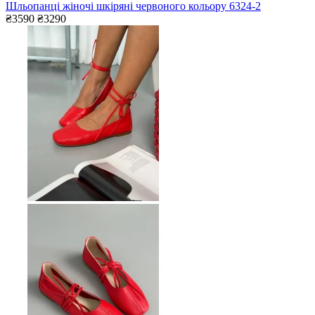
Шльопанці жіночі шкіряні червоного кольору 6324-2
₴3590
₴3290