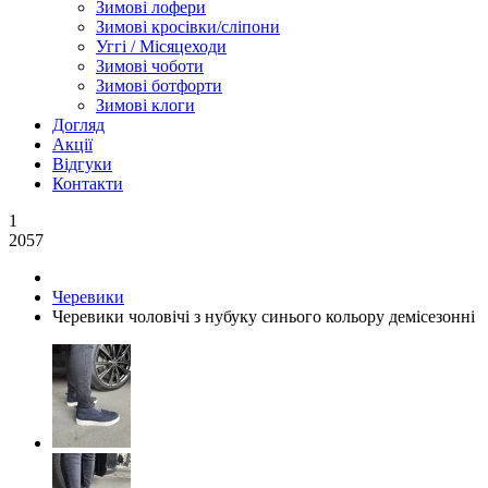
Зимові лофери
Зимові кросівки/сліпони
Уггі / Місяцеходи
Зимові чоботи
Зимові ботфорти
Зимові клоги
Догляд
Акції
Відгуки
Контакти
1
2057
Черевики
Черевики чоловічі з нубуку синього кольору демісезонні