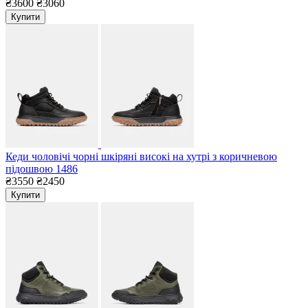
₴3600
₴3060
Купити
Кеди чоловічі чорні шкіряні високі на хутрі з коричневою
підошвою 1486
₴3550
₴2450
Купити