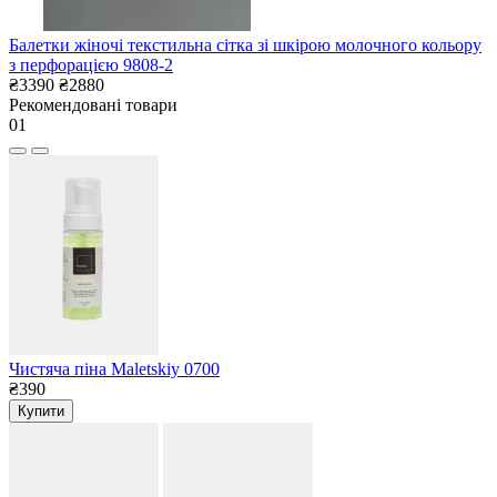
Балетки жіночі текстильна сітка зі шкірою молочного кольору
з перфорацією 9808-2
₴3390
₴2880
Рекомендовані товари
01
Чистяча піна Maletskiy 0700
₴390
Купити