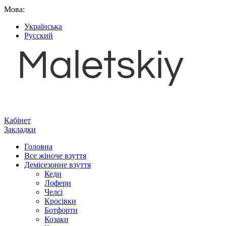
Мова:
Українська
Русский
Кабінет
Закладки
Головна
Все жіноче взуття
Демісезонне взуття
Кеди
Лофери
Челсі
Кросівки
Ботфорти
Козаки