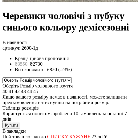
Черевики чоловічі з нубуку
синього кольору демісезонні
В наявності
артикул: 2600-1д
Краща цінова пропозиція
₴3550
₴2730
Ви економите: ₴820 (-23%)
Оберіть Розмір чоловічого взуття
40
41
42
43
44
45
Якщо вашого розміру немає в наявності, можете залишити
предзамовлення натиснувши на потрібний розмір.
Таблиця розмірів
Користується попитом: зроблено
10 замовлень
за останні 7
днів
Купити
В закладки
Цей товар додало до
СПИСКУ БАЖАНЬ
23 осіб!