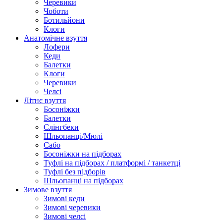
Черевики
Чоботи
Ботильйони
Клоги
Анатомічне взуття
Лофери
Кеди
Балетки
Клоги
Черевики
Челсі
Літнє взуття
Босоніжки
Балетки
Слінгбеки
Шльопанці/Мюлі
Сабо
Босоніжки на підборах
Туфлі на підборах / платформі / танкетці
Туфлі без підборів
Шльопанці на підборах
Зимове взуття
Зимові кеди
Зимові черевики
Зимові челсі