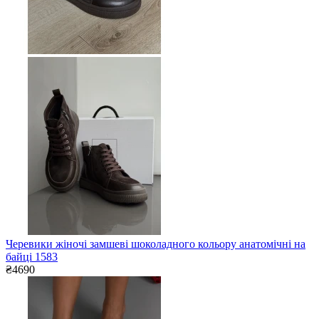
Черевики жіночі замшеві шоколадного кольору анатомічні на
байці 1583
₴4690