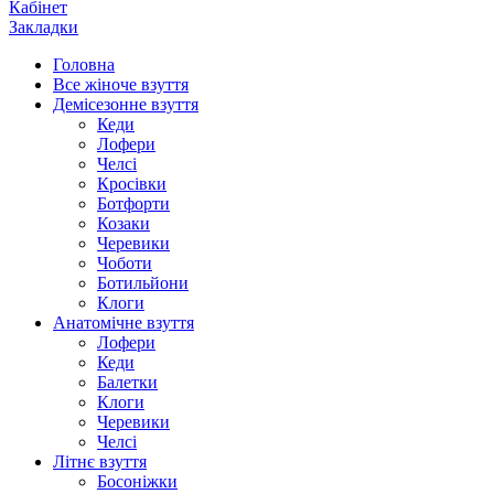
Кабінет
Закладки
Головна
Все жіноче взуття
Демісезонне взуття
Кеди
Лофери
Челсі
Кросівки
Ботфорти
Козаки
Черевики
Чоботи
Ботильйони
Клоги
Анатомічне взуття
Лофери
Кеди
Балетки
Клоги
Черевики
Челсі
Літнє взуття
Босоніжки