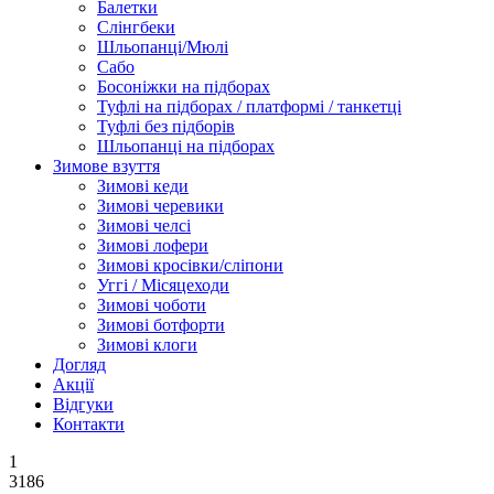
Балетки
Слінгбеки
Шльопанці/Мюлі
Сабо
Босоніжки на підборах
Туфлі на підборах / платформі / танкетці
Туфлі без підборів
Шльопанці на підборах
Зимове взуття
Зимові кеди
Зимові черевики
Зимові челсі
Зимові лофери
Зимові кросівки/сліпони
Уггі / Місяцеходи
Зимові чоботи
Зимові ботфорти
Зимові клоги
Догляд
Акції
Відгуки
Контакти
1
3186