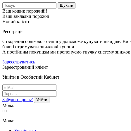
Шукати
Ваш кошик порожній!
Ваші закладки порожні
Новий клієнт
Реєстрація
Створення облікового запису допоможе купувати швидше. Ви зм
бали і отримувати знижкові купони.
А постійним покупцям ми пропонуємо гнучку систему знижок і
Зареєструватись
Зареєстрований клієнт
Увійти в Особистий Кабінет
Забули пароль?
Мова:
ua
Мова:
Українська