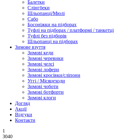
Балетки
Слінгбеки
Шльопанці/Мюлі
Сабо
Босоніжки на підборах
Туфлі на підборах / платформі / танкетці
Туфлі без підборів
Шльопанці на підборах
Зимове взуття
Зимові кеди
Зимові черевики
Зимові челсі
Зимові лофери
Зимові кросівки/сліпони
Уггі / Місяцеходи
Зимові чоботи
Зимові ботфорти
Зимові клоги
Догляд
Акції
Відгуки
Контакти
1
3040