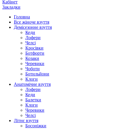
Кабінет
Закладки
Головна
Все жіноче взуття
Демісезонне взуття
Кеди
Лофери
Челсі
Кросівки
Ботфорти
Козаки
Черевики
Чоботи
Ботильйони
Клоги
Анатомічне взуття
Лофери
Кеди
Балетки
Клоги
Черевики
Челсі
Літнє взуття
Босоніжки