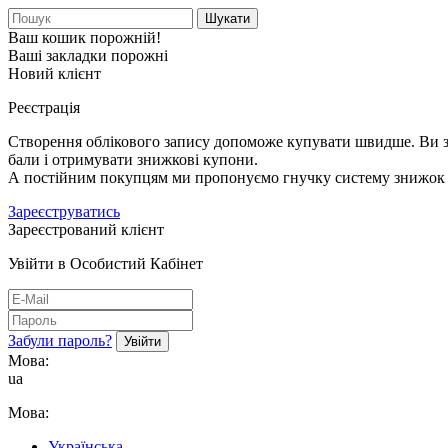
Шукати
Ваш кошик порожній!
Ваші закладки порожні
Новий клієнт
Реєстрація
Створення облікового запису допоможе купувати швидше. Ви зм
бали і отримувати знижкові купони.
А постійним покупцям ми пропонуємо гнучку систему знижок і
Зареєструватись
Зареєстрований клієнт
Увійти в Особистий Кабінет
Забули пароль?
Мова:
ua
Мова:
Українська