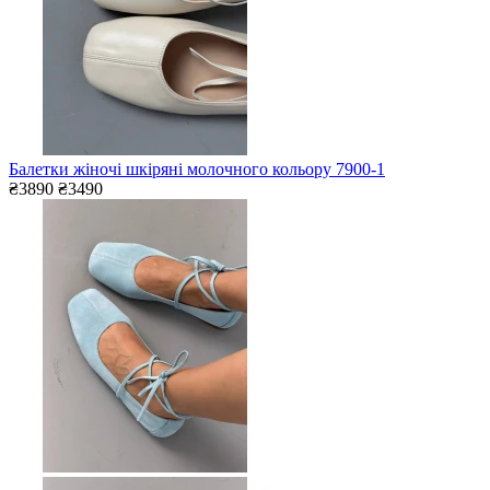
Балетки жіночі шкіряні молочного кольору 7900-1
₴3890
₴3490