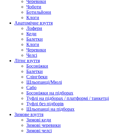
Черевики
Чоботи
Ботильйони
Клоги
Анатомічне взуття
Лофери
Кеди
Балетки
Клоги
Черевики
Челсі
Літнє взуття
Босоніжки
Балетки
Слінгбеки
Шльопанці/Мюлі
Сабо
Босоніжки на підборах
Туфлі на підборах / платформі / танкетці
Туфлі без підборів
Шльопанці на підборах
Зимове взуття
Зимові кеди
Зимові черевики
Зимові челсі