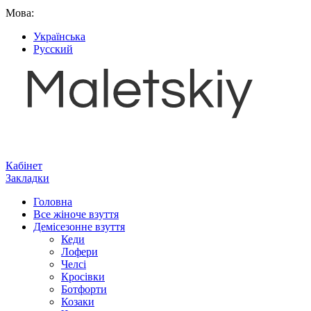
Мова:
Українська
Русский
Кабінет
Закладки
Головна
Все жіноче взуття
Демісезонне взуття
Кеди
Лофери
Челсі
Кросівки
Ботфорти
Козаки