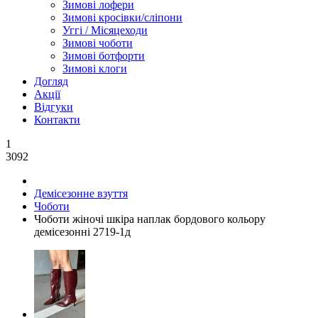
Зимові лофери
Зимові кросівки/сліпони
Уггі / Місяцеходи
Зимові чоботи
Зимові ботфорти
Зимові клоги
Догляд
Акції
Відгуки
Контакти
1
3092
Демісезонне взуття
Чоботи
Чоботи жіночі шкіра наплак бордового кольору
демісезонні 2719-1д