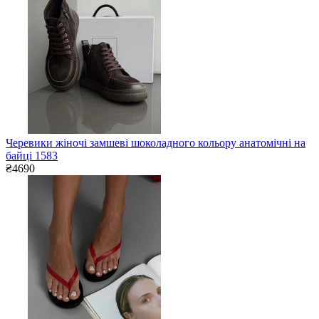
Черевики жіночі замшеві шоколадного кольору анатомічні на
байці 1583
₴4690