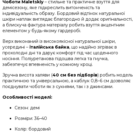
Чоботи Maletskiy
– стильне та практичне взуття для
демісезону, яке підкреслить витонченість та
індивідуальність образу. Бордовий відтінок натуральної
шкіри наплак виглядає благородно й додає оригінальності,
а блискуча фактура матеріалу робить взуття акцентним
елементом у будь-якому гардеробі.
Верх виконаний із високоякісної натуральної шкіри,
усередині –
італійська байка
, що надійно зігріває в
прохолодні дні та дарує комфорт під час щоденного
носіння. Поліуретанова підошва легка та гнучка,
забезпечує впевненість у кожному кроці.
Зручна висота халяви (
40 см без підборів
) робить модель
практичною та універсальною, а каблук 0,8–6 см дозволяє
поєднувати чоботи як з сукнями, так і з джинсами.
Особливості моделі:
Сезон: демі
Розміри: 36–40
Колір: бордовий