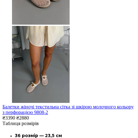
Балетки жіночі текстильна сітка зі шкірою молочного кольору
з перфорацією 9808-2
₴3390
₴2880
Таблиця розмірів
36 розмір — 23,5 см