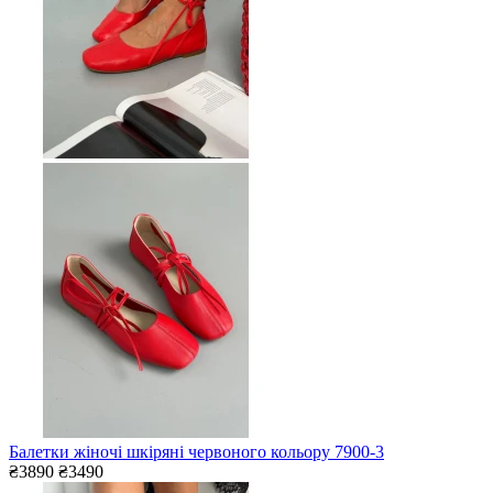
Балетки жіночі шкіряні червоного кольору 7900-3
₴3890
₴3490