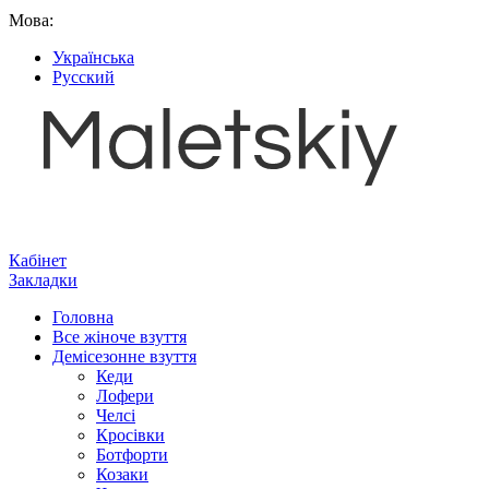
Мова:
Українська
Русский
Кабінет
Закладки
Головна
Все жіноче взуття
Демісезонне взуття
Кеди
Лофери
Челсі
Кросівки
Ботфорти
Козаки