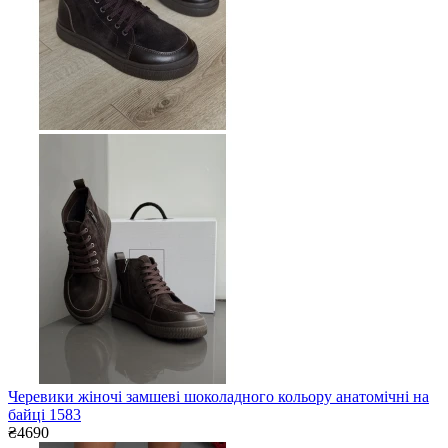
Черевики жіночі замшеві шоколадного кольору анатомічні на
байці 1583
₴4690