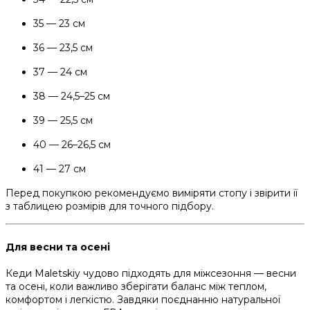
35 — 23 см
36 — 23,5 см
37 — 24 см
38 — 24,5–25 см
39 — 25,5 см
40 — 26–26,5 см
41 — 27 см
Перед покупкою рекомендуємо виміряти стопу і звірити її
з таблицею розмірів для точного підбору.
Для весни та осені
Кеди Maletskiy чудово підходять для міжсезоння — весни
та осені, коли важливо зберігати баланс між теплом,
комфортом і легкістю. Завдяки поєднанню натуральної