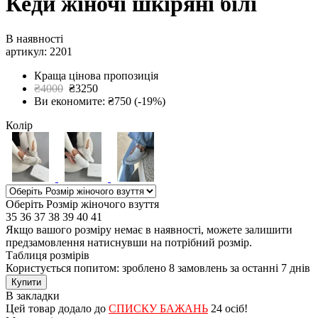
Кеди жіночі шкіряні білі
В наявності
артикул: 2201
Краща цінова пропозиція
₴4000
₴3250
Ви економите: ₴750 (-19%)
Колір
Оберіть Розмір жіночого взуття
35
36
37
38
39
40
41
Якщо вашого розміру немає в наявності, можете залишити
предзамовлення натиснувши на потрібний розмір.
Таблиця розмірів
Користується попитом: зроблено
8 замовлень
за останні 7 днів
Купити
В закладки
Цей товар додало до
СПИСКУ БАЖАНЬ
24 осіб!