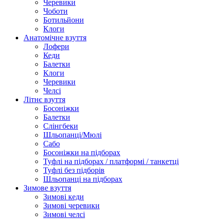
Черевики
Чоботи
Ботильйони
Клоги
Анатомічне взуття
Лофери
Кеди
Балетки
Клоги
Черевики
Челсі
Літнє взуття
Босоніжки
Балетки
Слінгбеки
Шльопанці/Мюлі
Сабо
Босоніжки на підборах
Туфлі на підборах / платформі / танкетці
Туфлі без підборів
Шльопанці на підборах
Зимове взуття
Зимові кеди
Зимові черевики
Зимові челсі