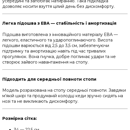
усередині та запобігає натиранню. Така підкладка
дозволяє носити взуття цілий день без дискомфорту.
Легка підошва з ЕВА — стабільність і амортизація
Підошва виготовлена з інноваційного матеріалу ЕВА —
легкого, еластичного та ударопоглинаючого. Висота
підошви варіюється від 2,5 до 3,5 см, забезпечуючи
підтримку та амортизацію навіть під час тривалих
прогулянок. Вона гнучка, добре поглинає удари та не
створює зайвого навантаження на стопу.
Підходить для середньої повноти стопи
Модель розрахована на стопу середньої повноти. Завдяки
м’якій шкірі та продуманій колодці кеди зручно сидять на
нозі та не викликають дискомфорту.
Розмірна сітка:
34 — 22,5 см