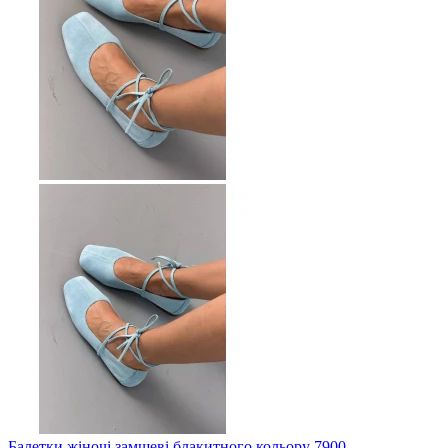
Балетки жіночі замшеві блакитного кольору 7900