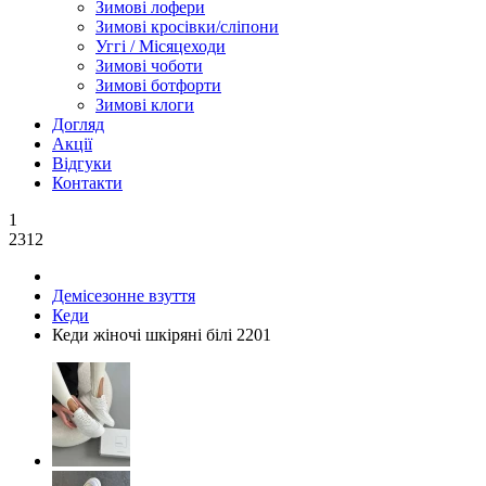
Зимові лофери
Зимові кросівки/сліпони
Уггі / Місяцеходи
Зимові чоботи
Зимові ботфорти
Зимові клоги
Догляд
Акції
Відгуки
Контакти
1
2312
Демісезонне взуття
Кеди
Кеди жіночі шкіряні білі 2201