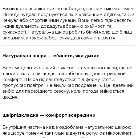
Білий колір асоціюється зі свободою, світлом і мінімалізмом.
Ці кеди чудово поєднуються як із класичним одягом, так і з
кежуал або спортивними луками. Вони легко підкреслять
індивідуальність, додадуть вбранню охайності та
сучасності. Натуральна шкіра робить білий колір ще більш
виразним, а також забезпечує довговічність взуття.
Натуральна шкіра — м’якість, яка дихає
Верх моделі виконаний із якісної натуральної шкіри, що не
тільки стильно виглядає, а й забезпечує довготривалий
комфорт. Шкіра підлаштовується під форму стопи,
пропускає повітря і не викликає подразнень. Це ідеальний
вибір для перехідного сезону, коли погода змінюється
щодня.
Шкірпідкладка — комфорт зсередини
Внутрішня частина кедів оздоблена натуральною шкірою,
яка дарує приємні тактильні відчуття, регулює мікроклімат