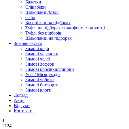
Балетки
Слінгбеки
Шльопанці/Мюлі
Сабо
Босоніжки на підборах
Туфлі на підборах / платформі / танкетці
Туфлі без підборів
Шльопанці на підборах
Зимове взуття
Зимові кеди
Зимові черевики
Зимові челсі
Зимові лофери
Зимові кросівки/сліпони
Уггі / Місяцеходи
Зимові чоботи
Зимові ботфорти
Зимові клоги
Догляд
Акції
Відгуки
Контакти
1
2124