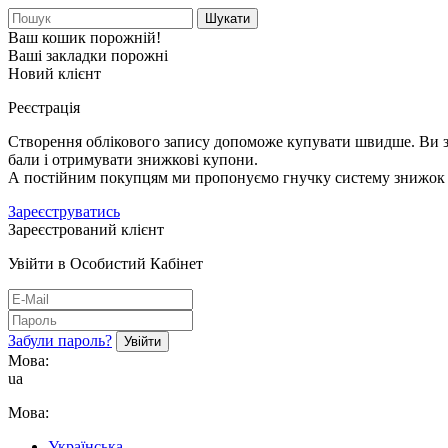
Шукати
Ваш кошик порожній!
Ваші закладки порожні
Новий клієнт
Реєстрація
Створення облікового запису допоможе купувати швидше. Ви зм
бали і отримувати знижкові купони.
А постійним покупцям ми пропонуємо гнучку систему знижок і
Зареєструватись
Зареєстрований клієнт
Увійти в Особистий Кабінет
Забули пароль?
Мова:
ua
Мова:
Українська