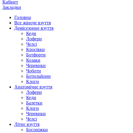
Кабінет
Закладки
Головна
Все жіноче взуття
Демісезонне взуття
Кеди
Лофери
Челсі
Кросівки
Ботфорти
Козаки
Черевики
Чоботи
Ботильйони
Клоги
Анатомічне взуття
Лофери
Кеди
Балетки
Клоги
Черевики
Челсі
Літнє взуття
Босоніжки