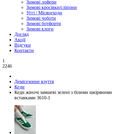
Зимові лофери
Зимові кросівки/сліпони
Уггі / Місяцеходи
Зимові чоботи
Зимові ботфорти
Зимові клоги
Догляд
Акції
Відгуки
Контакти
1
2246
Демісезонне взуття
Кеди
Кеди жіночі замшеві зелені з білими шкіряними
вставками 3610-1