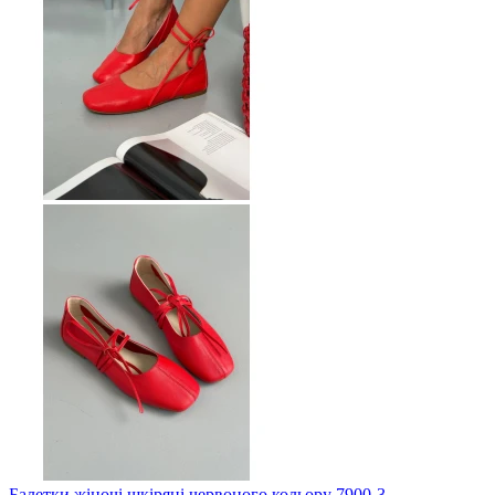
Балетки жіночі шкіряні червоного кольору 7900-3