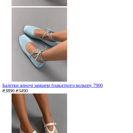
Балетки жіночі замшеві блакитного кольору 7900
₴3890
₴3490