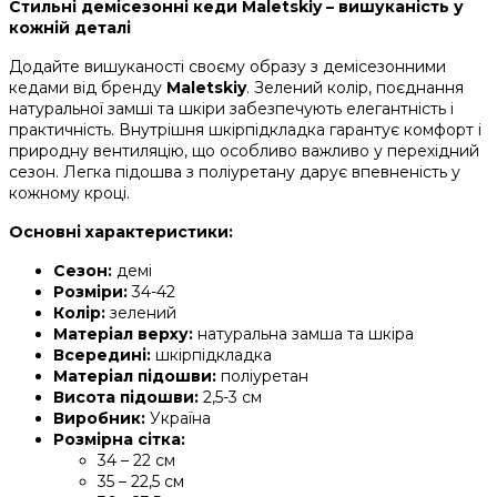
Стильні демісезонні кеди Maletskiy – вишуканість у
кожній деталі
Додайте вишуканості своєму образу з демісезонними
кедами від бренду
Maletskiy
. Зелений колір, поєднання
натуральної замші та шкіри забезпечують елегантність і
практичність. Внутрішня шкірпідкладка гарантує комфорт і
природну вентиляцію, що особливо важливо у перехідний
сезон. Легка підошва з поліуретану дарує впевненість у
кожному кроці.
Основні характеристики:
Сезон:
демі
Розміри:
34-42
Колір:
зелений
Матеріал верху:
натуральна замша та шкіра
Всередині:
шкірпідкладка
Матеріал підошви:
поліуретан
Висота підошви:
2,5-3 см
Виробник:
Україна
Розмірна сітка:
34 – 22 см
35 – 22,5 см