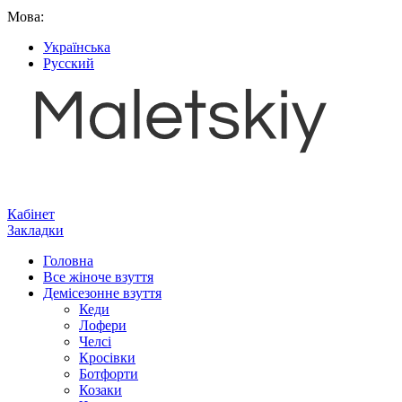
Мова:
Українська
Русский
Кабінет
Закладки
Головна
Все жіноче взуття
Демісезонне взуття
Кеди
Лофери
Челсі
Кросівки
Ботфорти
Козаки