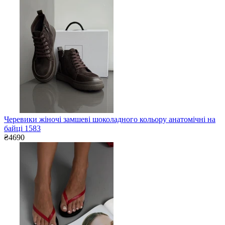
Черевики жіночі замшеві шоколадного кольору анатомічні на
байці 1583
₴4690