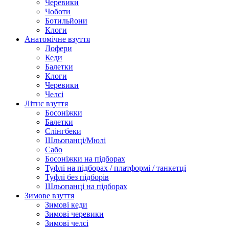
Черевики
Чоботи
Ботильйони
Клоги
Анатомічне взуття
Лофери
Кеди
Балетки
Клоги
Черевики
Челсі
Літнє взуття
Босоніжки
Балетки
Слінгбеки
Шльопанці/Мюлі
Сабо
Босоніжки на підборах
Туфлі на підборах / платформі / танкетці
Туфлі без підборів
Шльопанці на підборах
Зимове взуття
Зимові кеди
Зимові черевики
Зимові челсі