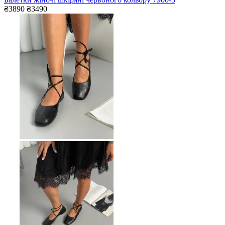
₴3890
₴3490