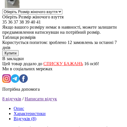
Оберіть Розмір жіночого взуття
35
36
37
38
39
40
41
Якщо вашого розміру немає в наявності, можете залишити
предзамовлення натиснувши на потрібний розмір.
Таблиця розмірів
Користується попитом: зроблено
12 замовлень
за останні 7
днів
Купити
В закладки
Цей товар додало до
СПИСКУ БАЖАНЬ
16 осіб!
Ми в соціальних мережах
Потрібна допомога
8 відгуків
/
Написати відгук
Опис
Характеристики
Відгуків (8)