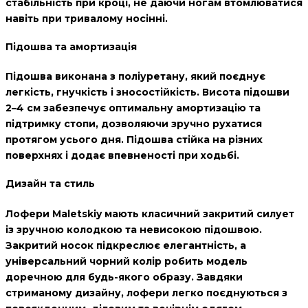
стабільність при кроці, не даючи ногам втомлюватися
навіть при тривалому носінні.
Підошва та амортизація
Підошва виконана з
поліуретану
, який поєднує
легкість, гнучкість і зносостійкість. Висота підошви
2–4 см
забезпечує оптимальну амортизацію та
підтримку стопи, дозволяючи зручно рухатися
протягом усього дня. Підошва стійка на різних
поверхнях і додає впевненості при ходьбі.
Дизайн та стиль
Лофери Maletskiy мають класичний закритий силует
із зручною колодкою та невисокою підошвою.
Закритий носок підкреслює елегантність, а
універсальний чорний колір робить модель
доречною для будь-якого образу. Завдяки
стриманому дизайну, лофери легко поєднуються з