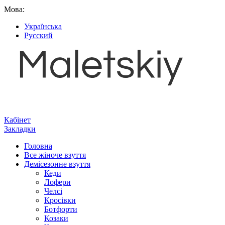
Мова:
Українська
Русский
Кабінет
Закладки
Головна
Все жіноче взуття
Демісезонне взуття
Кеди
Лофери
Челсі
Кросівки
Ботфорти
Козаки