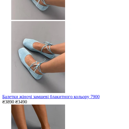
Балетки жіночі замшеві блакитного кольору 7900
₴3890
₴3490