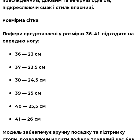
повсякденним, діловим та вечірнім одягом,
підкреслюючи смак і стиль власниці.
Розмірна сітка
Лофери представлені у розмірах
36–41
, підходять на
середню ногу:
36 — 23 см
37 — 23,5 см
38 — 24,5 см
39 — 25 см
40 — 25,5 см
41 — 26 см
Модель забезпечує зручну посадку та підтримку
стопи, дозволяючи носити лофери тривалий час без