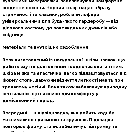
сучасними матеріалами, забезпечуючи комфортне
щоденне носіння. Чорний колір надає образу
стриманості та класики, роблячи лофери
універсальними для будь-якого гардеробу — від
ділового костюму до повсякденних джинсів або
спідниць.
Матеріали та внутрішнє оздоблення
Верх виготовлений із
натуральної шкіри наплак
, що
робить взуття довговічним і водночас елегантним.
Шкіра м’яка та еластична, легко підлаштовується під
форму стопи, даруючи відчуття легкості навіть при
тривалому носінні. Вона також забезпечує природну
вентиляцію, що важливо для комфорту у
демісезонний період.
Всередині —
шкірпідкладка
, яка робить ходьбу
максимально приємною та зручною. Підкладка
повторює форму стопи, забезпечує підтримку та