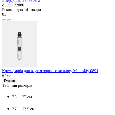
з перфорацією 9808-2
₴3390
₴2880
Рекомендовані товари
01
Крем-фарба для взуття чорного кольору Maletskiy 0891
₴470
Купити
Таблиця розмірів
36 — 23 см
37 — 23,5 см