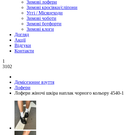
Зимові лофери
Зимові кросівки/сліпони
Уггі / Місяцеходи
Зимові чоботи
Зимові ботфорти
Зимові клоги
Догляд
Акції
Відгуки
Контакти
1
3102
Демісезонне взуття
Лофери
Лофери жіночі шкіра наплак чорного кольору 4540-1