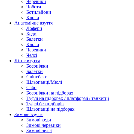
Черевики
Чоботи
Ботильйони
Клоги
Анатомічне взуття
Лофери
Кеди
Балетки
Клоги
Черевики
Челсі
Літнє взуття
Босоніжки
Балетки
Слінгбеки
Шльопанці/Мюлі
Сабо
Босоніжки на підборах
Туфлі на підборах / платформі / танкетці
Туфлі без підборів
Шльопанці на підборах
Зимове взуття
Зимові кеди
Зимові черевики
Зимові челсі