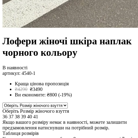
Лофери жіночі шкіра наплак
чорного кольору
В наявності
артикул: 4540-1
Краща цінова пропозиція
₴4290
₴3490
Ви економите: ₴800 (-19%)
Оберіть Розмір жіночого взуття
36
37
38
39
40
41
Якщо вашого розміру немає в наявності, можете залишити
предзамовлення натиснувши на потрібний розмір.
Таблиця розмірів