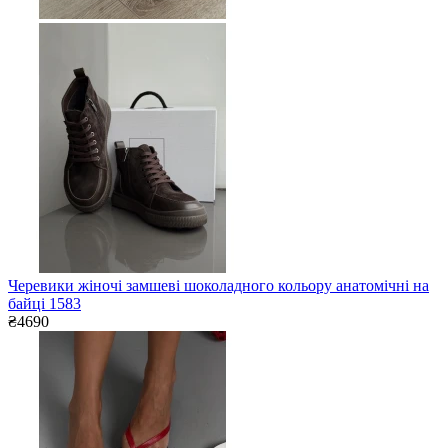
Черевики жіночі замшеві шоколадного кольору анатомічні на
байці 1583
₴4690