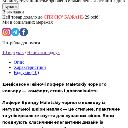
Користується попитом: зроблено
8 замовлень
за останні 7 днів
Купити
В закладки
Цей товар додало до
СПИСКУ БАЖАНЬ
29 осіб!
Ми в соціальних мережах
Потрібна допомога
10 відгуків
/
Написати відгук
Опис
Характеристики
Відгуків (10)
Демісезонні жіночі лофери Maletskiy чорного
кольору — комфорт, стиль і довговічність
Лофери бренду
Maletskiy
чорного кольору із
натуральної шкіри наплак — це стильне, практичне
та універсальне взуття для сучасних жінок. Вони
поєднують класичний елегантний дизайн із