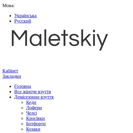
Мова:
Українська
Русский
Кабінет
Закладки
Головна
Все жіноче взуття
Демісезонне взуття
Кеди
Лофери
Челсі
Кросівки
Ботфорти
Козаки