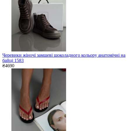
Черевики жіночі замшеві шоколадного кольору анатомічні на
байці 1583
₴4690