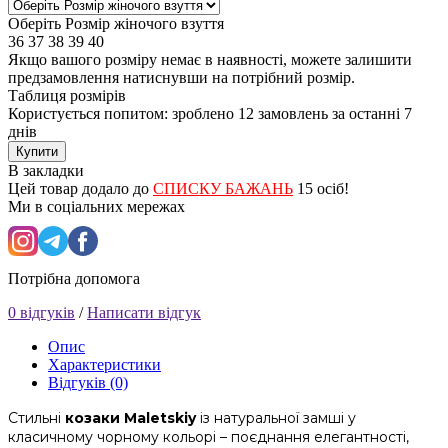
Оберіть Розмір жіночого взуття
36
37
38
39
40
Якщо вашого розміру немає в наявності, можете залишити
предзамовлення натиснувши на потрібний розмір.
Таблиця розмірів
Користується попитом: зроблено
12 замовлень
за останні 7
днів
Купити
В закладки
Цей товар додало до
СПИСКУ БАЖАНЬ
15 осіб!
Ми в соціальних мережах
Потрібна допомога
0 відгуків
/
Написати відгук
Опис
Характеристики
Відгуків (0)
Стильні
козаки Maletskiy
із натуральної замші у
класичному чорному кольорі – поєднання елегантності,