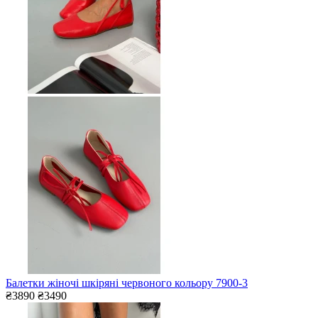
Балетки жіночі шкіряні червоного кольору 7900-3
₴3890
₴3490