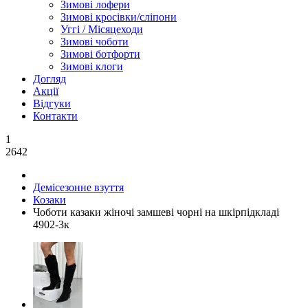
Зимові лофери
Зимові кросівки/сліпони
Уггі / Місяцеходи
Зимові чоботи
Зимові ботфорти
Зимові клоги
Догляд
Акції
Відгуки
Контакти
1
2642
Демісезонне взуття
Козаки
Чоботи казаки жіночі замшеві чорні на шкірпідкладі
4902-3к