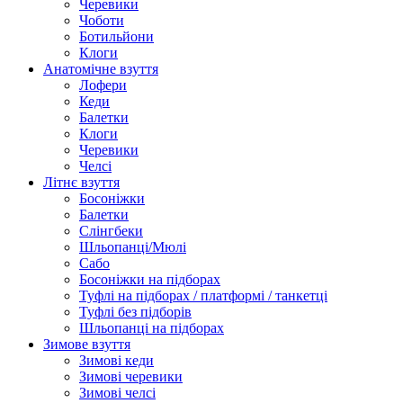
Черевики
Чоботи
Ботильйони
Клоги
Анатомічне взуття
Лофери
Кеди
Балетки
Клоги
Черевики
Челсі
Літнє взуття
Босоніжки
Балетки
Слінгбеки
Шльопанці/Мюлі
Сабо
Босоніжки на підборах
Туфлі на підборах / платформі / танкетці
Туфлі без підборів
Шльопанці на підборах
Зимове взуття
Зимові кеди
Зимові черевики
Зимові челсі