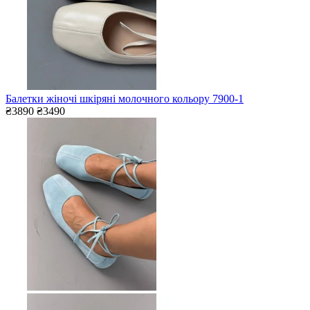
Балетки жіночі шкіряні молочного кольору 7900-1
₴3890
₴3490