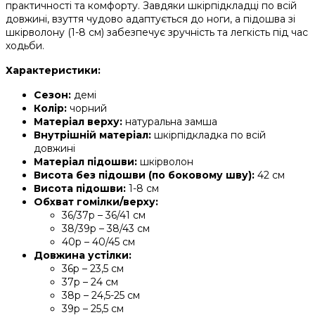
практичності та комфорту. Завдяки шкірпідкладці по всій
довжині, взуття чудово адаптується до ноги, а підошва зі
шкірволону (1-8 см) забезпечує зручність та легкість під час
ходьби.
Характеристики:
Сезон:
демі
Колір:
чорний
Матеріал верху:
натуральна замша
Внутрішній матеріал:
шкірпідкладка по всій
довжині
Матеріал підошви:
шкірволон
Висота без підошви (по боковому шву):
42 см
Висота підошви:
1-8 см
Обхват гомілки/верху:
36/37р – 36/41 см
38/39р – 38/43 см
40р – 40/45 см
Довжина устілки:
36р – 23,5 см
37р – 24 см
38р – 24,5-25 см
39р – 25,5 см