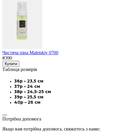
Чистяча піна Maletskiy 0700
₴390
Купити
Таблиця розмірів
36р – 23,5 см
37р – 24 см
38р – 24,5-25 см
39р – 25,5 см
40р – 26 см
Потрібна допомога
Якщо вам потрібна допомога, свяжитесь з нами: