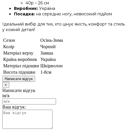
40р – 26 см
Виробник:
Україна
Посадка:
на середню ногу, невисокий підйом
Ідеальний вибір для тих, хто цінує якість, комфорт та стиль
у кожній деталі!
Сезон
Осінь-Зима
Колір
Чорний
Матеріал верху
Замша
Країна виробник
Україна
Матеріал підошви
Шкірволон
Висота підошви
1-8см
Написати відгук
×
Написати відгук
ім'я
Ваш відгук: