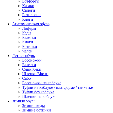
Ботфорты
Казаки
Сапоги
Ботильоны
Клоги
Анатомическая обувь
Лоферы
Кеды
Балетки
Клоги
Ботинки
Челси
Летняя обувь
Босоножки
Балетки
Слингбеки
Шлепки/Мюли
Сабо
Босоножки на каблуке
Туфли на каблуке / платформе / танкетке
Туфли без каблука
Шлепки на каблуке
Зимняя обувь
Зимние кеды
Зимние ботинки