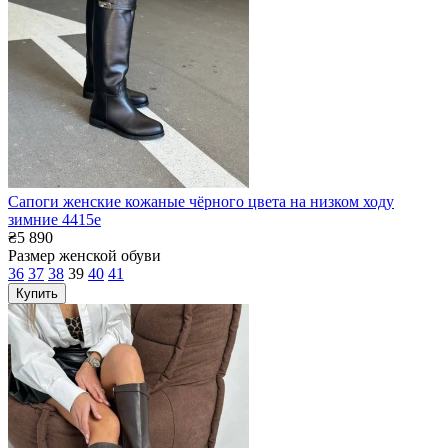
Сапоги женские кожаные чёрного цвета на низком ходу
зимние 4415е
₴5 890
Размер женской обуви
36
37
38
39
40
41
Купить