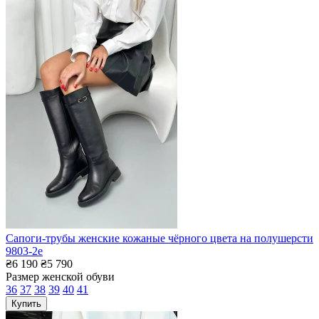
Сапоги-трубы женские кожаные чёрного цвета на полушерсти
9803-2е
₴6 190
₴5 790
Размер женской обуви
36
37
38
39
40
41
Купить