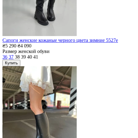
Сапоги женские кожаные черного цвета зимние 5527е
₴5 290
₴4 090
Размер женской обуви
36
37
38
39
40
41
Купить