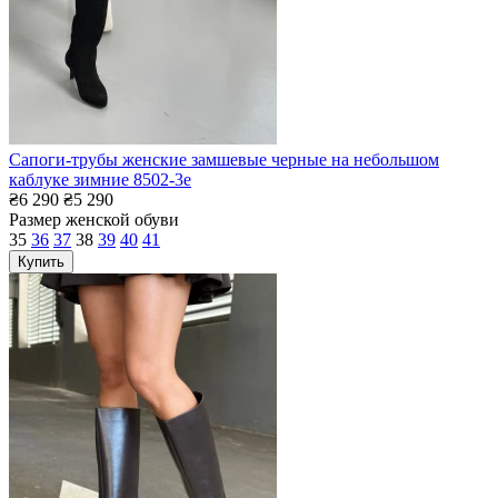
Сапоги-трубы женские замшевые черные на небольшом
каблуке зимние 8502-3е
₴6 290
₴5 290
Размер женской обуви
35
36
37
38
39
40
41
Купить