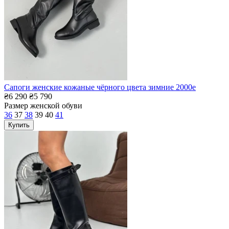
Сапоги женские кожаные чёрного цвета зимние 2000е
₴6 290
₴5 790
Размер женской обуви
36
37
38
39
40
41
Купить