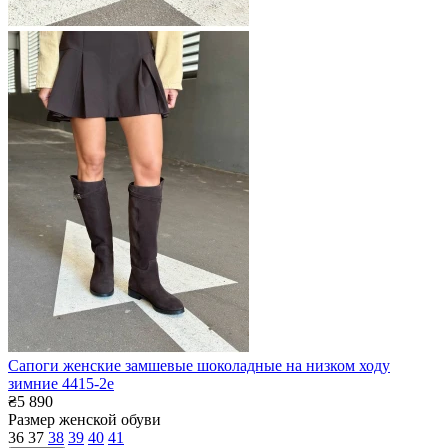
Сапоги женские замшевые шоколадные на низком ходу
зимние 4415-2е
₴5 890
Размер женской обуви
36
37
38
39
40
41