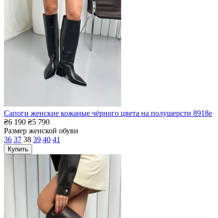
Сапоги женские кожаные чёрного цвета на полушерсти 8918е
₴6 190
₴5 790
Размер женской обуви
36
37
38
39
40
41
Купить