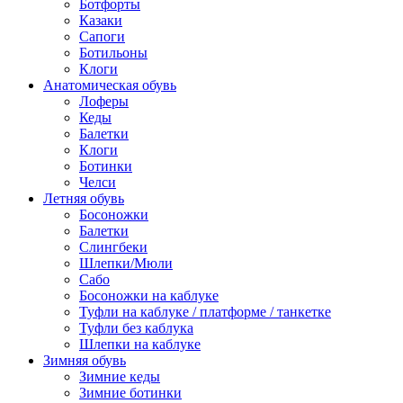
Ботфорты
Казаки
Сапоги
Ботильоны
Клоги
Анатомическая обувь
Лоферы
Кеды
Балетки
Клоги
Ботинки
Челси
Летняя обувь
Босоножки
Балетки
Слингбеки
Шлепки/Мюли
Сабо
Босоножки на каблуке
Туфли на каблуке / платформе / танкетке
Туфли без каблука
Шлепки на каблуке
Зимняя обувь
Зимние кеды
Зимние ботинки