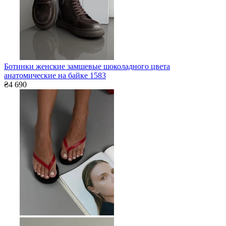
Ботинки женские замшевые шоколадного цвета
анатомические на байке 1583
₴4 690