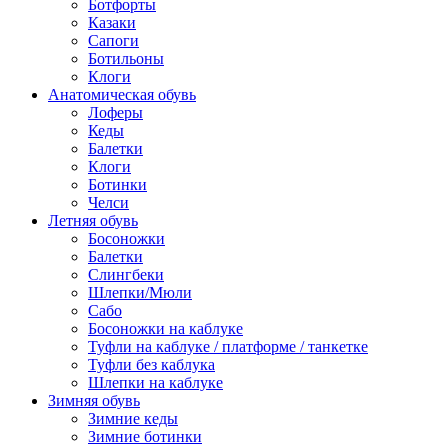
Ботфорты
Казаки
Сапоги
Ботильоны
Клоги
Анатомическая обувь
Лоферы
Кеды
Балетки
Клоги
Ботинки
Челси
Летняя обувь
Босоножки
Балетки
Слингбеки
Шлепки/Мюли
Сабо
Босоножки на каблуке
Туфли на каблуке / платформе / танкетке
Туфли без каблука
Шлепки на каблуке
Зимняя обувь
Зимние кеды
Зимние ботинки