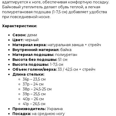
адаптируется к ноге, обеспечивая комфортную посадку.
Байковый утеплитель делает обувь теплой, а легкая
полиуретановая подошва (1-7,5 см) добавляет удобства
при повседневной носке.
Характеристики:
Сезон:
деми
Цвет:
черный
Материал верха:
натуральная замша + стрейч
Внутренний материал:
байка
Материал подошвы:
полиуретан
Высота без подошвы:
51 см
Высота подошвы:
1-7,5 см
Объем голени/верха:
33 / 42,5 см + стрейч
Длина стельки:
36р – 23,5 см
37р – 24 см
38р – 24,5-25 см
39р – 25,5 см
40р – 26 см
41р – 26,5 см
Производитель:
Украина
Посадка:
на среднюю ногу