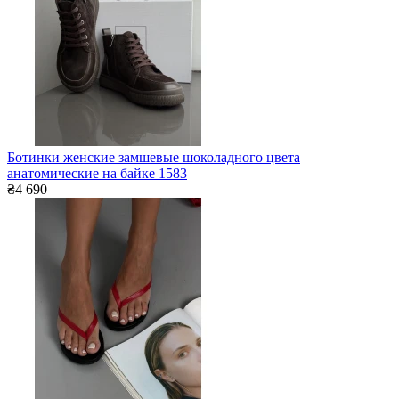
Ботинки женские замшевые шоколадного цвета
анатомические на байке 1583
₴4 690