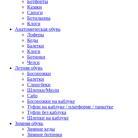
Ботфорты
Казаки
Сапоги
Ботильоны
Клоги
Анатомическая обувь
Лоферы
Кеды
Балетки
Клоги
Ботинки
Челси
Летняя обувь
Босоножки
Балетки
Слингбеки
Шлепки/Мюли
Сабо
Босоножки на каблуке
Туфли на каблуке / платформе / танкетке
Туфли без каблука
Шлепки на каблуке
Зимняя обувь
Зимние кеды
Зимние ботинки