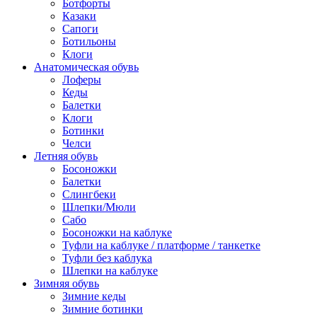
Ботфорты
Казаки
Сапоги
Ботильоны
Клоги
Анатомическая обувь
Лоферы
Кеды
Балетки
Клоги
Ботинки
Челси
Летняя обувь
Босоножки
Балетки
Слингбеки
Шлепки/Мюли
Сабо
Босоножки на каблуке
Туфли на каблуке / платформе / танкетке
Туфли без каблука
Шлепки на каблуке
Зимняя обувь
Зимние кеды
Зимние ботинки