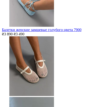
Балетки женские замшевые голубого цвета 7900
₴3 890
₴3 490