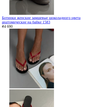
Ботинки женские замшевые шоколадного цвета
анатомические на байке 1583
₴4 690