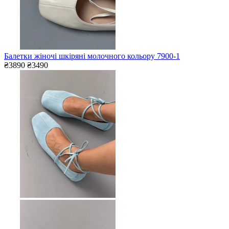
Балетки жіночі шкіряні молочного кольору 7900-1
₴3890
₴3490