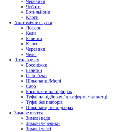
Черевики
Чоботи
Ботильйони
Клоги
Анатомічне взуття
Лофери
Кеди
Балетки
Клоги
Черевики
Челсі
Літнє взуття
Босоніжки
Балетки
Слінгбеки
Шльопанці/Мюлі
Сабо
Босоніжки на підборах
Туфлі на підборах / платформі / танкетці
Туфлі без підборів
Шльопанці на підборах
Зимове взуття
Зимові кеди
Зимові черевики
Зимові челсі