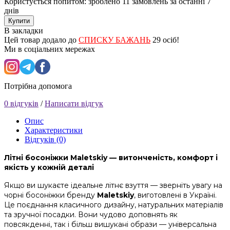
Користується попитом: зроблено
11 замовлень
за останні 7
днів
Купити
В закладки
Цей товар додало до
СПИСКУ БАЖАНЬ
29 осіб!
Ми в соціальних мережах
Потрібна допомога
0 відгуків
/
Написати відгук
Опис
Характеристики
Відгуків (0)
Літні босоніжки Maletskiy — витонченість, комфорт і
якість у кожній деталі
Якщо ви шукаєте ідеальне літнє взуття — зверніть увагу на
чорні босоніжки бренду
Maletskiy
, виготовлені в Україні.
Це поєднання класичного дизайну, натуральних матеріалів
та зручної посадки. Вони чудово доповнять як
повсякденні, так і більш вишукані образи — універсальна