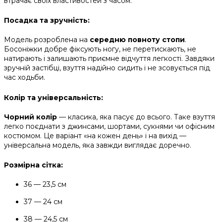
втрачає своїх властивостей з часом.
Посадка та зручність:
Модель розроблена на
середню повноту стопи
.
Босоніжки добре фіксують ногу, не перетискають, не
натирають і залишають приємне відчуття легкості. Завдяки
зручній застібці, взуття надійно сидить і не зсовується під
час ходьби.
Колір та універсальність:
Чорний колір
— класика, яка пасує до всього. Таке взуття
легко поєднати з джинсами, шортами, сукнями чи офісним
костюмом. Це варіант «на кожен день» і на вихід —
універсальна модель, яка завжди виглядає доречно.
Розмірна сітка:
36 — 23,5 см
37 — 24 см
38 — 24,5 см