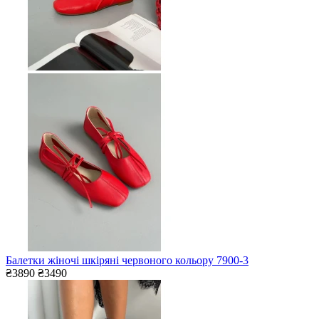
Балетки жіночі шкіряні червоного кольору 7900-3
₴3890
₴3490