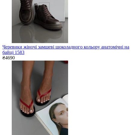
Черевики жіночі замшеві шоколадного кольору анатомічні на
байці 1583
₴4690