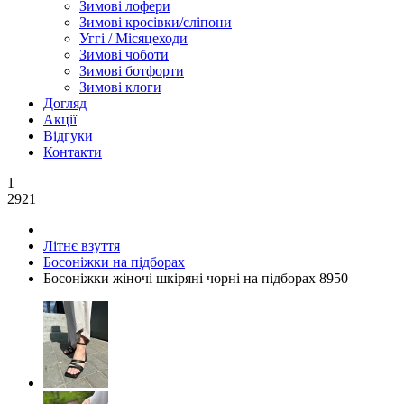
Зимові лофери
Зимові кросівки/сліпони
Уггі / Місяцеходи
Зимові чоботи
Зимові ботфорти
Зимові клоги
Догляд
Акції
Відгуки
Контакти
1
2921
Літнє взуття
Босоніжки на підборах
Босоніжки жіночі шкіряні чорні на підборах 8950