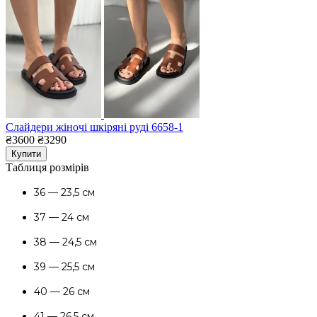
Слайдери жіночі шкіряні руді 6658-1
₴3600
₴3290
Купити
Таблиця розмірів
36 — 23,5 см
37 — 24 см
38 — 24,5 см
39 — 25,5 см
40 — 26 см
41 — 26,5 см