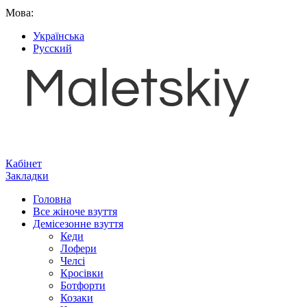
Мова:
Українська
Русский
Кабінет
Закладки
Головна
Все жіноче взуття
Демісезонне взуття
Кеди
Лофери
Челсі
Кросівки
Ботфорти
Козаки