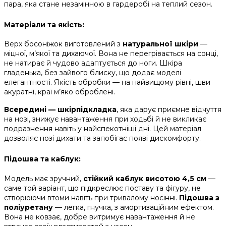
пара, яка стане незамінною в гардеробі на теплий сезон.
Матеріали та якість:
Верх босоніжок виготовлений з
натуральної шкіри
—
міцної, м’якої та дихаючої. Вона не перегрівається на сонці,
не натирає й чудово адаптується до ноги. Шкіра
гладенька, без зайвого блиску, що додає моделі
елегантності. Якість обробки — на найвищому рівні, шви
акуратні, краї м’яко оброблені.
Всередині — шкірпідкладка
, яка дарує приємне відчуття
на нозі, знижує навантаження при ходьбі й не викликає
подразнення навіть у найспекотніші дні. Цей матеріал
дозволяє нозі дихати та запобігає появі дискомфорту.
Підошва та каблук:
Модель має зручний,
стійкий каблук висотою 4,5 см
—
саме той варіант, що підкреслює поставу та фігуру, не
створюючи втоми навіть при тривалому носінні.
Підошва з
поліуретану
— легка, гнучка, з амортизаційним ефектом.
Вона не ковзає, добре витримує навантаження й не