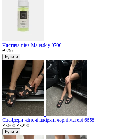
Чистяча піна Maletskiy 0700
₴390
Купити
Слайдери жіночі шкіряні чорні матові 6658
₴3600
₴3290
Купити