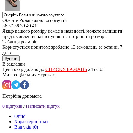
Оберіть Розмір жіночого взуття
36
37
38
39
40
41
Якщо вашого розміру немає в наявності, можете залишити
предзамовлення натиснувши на потрібний розмір.
Таблиця розмірів
Користується попитом: зроблено
13 замовлень
за останні 7
днів
Купити
В закладки
Цей товар додало до
СПИСКУ БАЖАНЬ
24 осіб!
Ми в соціальних мережах
Потрібна допомога
0 відгуків
/
Написати відгук
Опис
Характеристики
Відгуків (0)