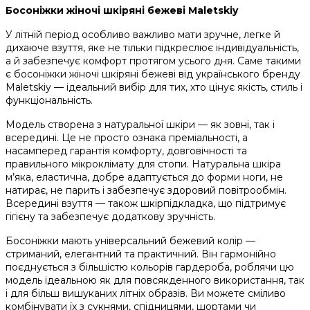
Босоніжки жіночі шкіряні бежеві Maletskiy
У літній період особливо важливо мати зручне, легке й
дихаюче взуття, яке не тільки підкреслює індивідуальність,
а й забезпечує комфорт протягом усього дня. Саме такими
є босоніжки жіночі шкіряні бежеві від українського бренду
Maletskiy — ідеальний вибір для тих, хто цінує якість, стиль і
функціональність.
Модель створена з натуральної шкіри — як зовні, так і
всередині. Це не просто ознака преміальності, а
насамперед гарантія комфорту, довговічності та
правильного мікроклімату для стопи. Натуральна шкіра
м’яка, еластична, добре адаптується до форми ноги, не
натирає, не парить і забезпечує здоровий повітрообмін.
Всередині взуття — також шкірпідкладка, що підтримує
гігієну та забезпечує додаткову зручність.
Босоніжки мають універсальний бежевий колір —
стриманий, елегантний та практичний. Він гармонійно
поєднується з більшістю кольорів гардероба, роблячи цю
модель ідеальною як для повсякденного використання, так
і для більш вишуканих літніх образів. Ви можете сміливо
комбінувати їх з сукнями, спідницями, шортами чи