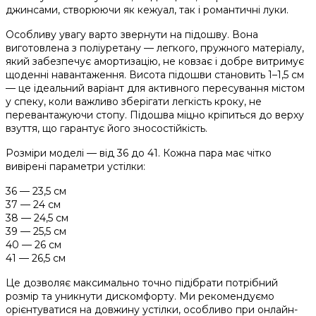
джинсами, створюючи як кежуал, так і романтичні луки.
Особливу увагу варто звернути на підошву. Вона
виготовлена з поліуретану — легкого, пружного матеріалу,
який забезпечує амортизацію, не ковзає і добре витримує
щоденні навантаження. Висота підошви становить 1–1,5 см
— це ідеальний варіант для активного пересування містом
у спеку, коли важливо зберігати легкість кроку, не
перевантажуючи стопу. Підошва міцно кріпиться до верху
взуття, що гарантує його зносостійкість.
Розміри моделі — від 36 до 41. Кожна пара має чітко
вивірені параметри устілки:
36 — 23,5 см
37 — 24 см
38 — 24,5 см
39 — 25,5 см
40 — 26 см
41 — 26,5 см
Це дозволяє максимально точно підібрати потрібний
розмір та уникнути дискомфорту. Ми рекомендуємо
орієнтуватися на довжину устілки, особливо при онлайн-