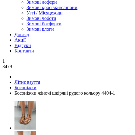
Зимові лофери
Зимові кросівки/сліпони
Уггі / Місяцеходи
Зимові чоботи
Зимові ботфорти
Зимові клоги
Догляд
Акції
Відгуки
Контакти
1
3479
Літнє взуття
Босоніжки
Босоніжки жіночі шкіряні рудого кольору 4404-1