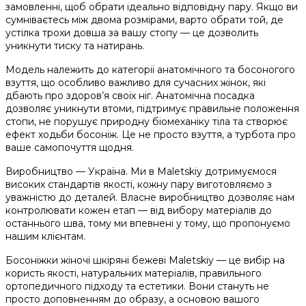
замовленні, щоб обрати ідеально відповідну пару. Якщо ви
сумніваєтесь між двома розмірами, варто обрати той, де
устілка трохи довша за вашу стопу — це дозволить
уникнути тиску та натирань.
Модель належить до категорії анатомічного та босоногого
взуття, що особливо важливо для сучасних жінок, які
дбають про здоров’я своїх ніг. Анатомічна посадка
дозволяє уникнути втоми, підтримує правильне положення
стопи, не порушує природну біомеханіку тіла та створює
ефект ходьби босоніж. Це не просто взуття, а турбота про
ваше самопочуття щодня.
Виробництво — Україна. Ми в Maletskiy дотримуємося
високих стандартів якості, кожну пару виготовляємо з
уважністю до деталей. Власне виробництво дозволяє нам
контролювати кожен етап — від вибору матеріалів до
останнього шва, тому ми впевнені у тому, що пропонуємо
нашим клієнтам.
Босоніжки жіночі шкіряні бежеві Maletskiy — це вибір на
користь якості, натуральних матеріалів, правильного
ортопедичного підходу та естетики. Вони стануть не
просто доповненням до образу, а основою вашого