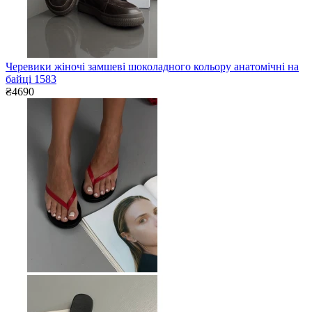
Черевики жіночі замшеві шоколадного кольору анатомічні на
байці 1583
₴4690