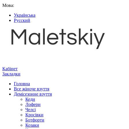
Мова:
Українська
Русский
Кабінет
Закладки
Головна
Все жіноче взуття
Демісезонне взуття
Кеди
Лофери
Челсі
Кросівки
Ботфорти
Козаки