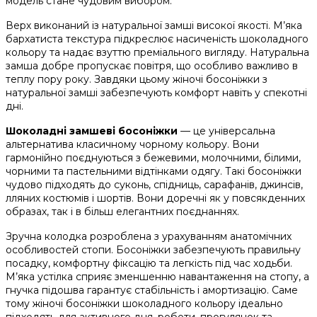
модель стане чудовим вибором.
Верх виконаний із натуральної замші високої якості. М’яка
бархатиста текстура підкреслює насиченість шоколадного
кольору та надає взуттю преміального вигляду. Натуральна
замша добре пропускає повітря, що особливо важливо в
теплу пору року. Завдяки цьому жіночі босоніжки з
натуральної замші забезпечують комфорт навіть у спекотні
дні.
Шоколадні замшеві босоніжки
— це універсальна
альтернатива класичному чорному кольору. Вони
гармонійно поєднуються з бежевими, молочними, білими,
чорними та пастельними відтінками одягу. Такі босоніжки
чудово підходять до суконь, спідниць, сарафанів, джинсів,
лляних костюмів і шортів. Вони доречні як у повсякденних
образах, так і в більш елегантних поєднаннях.
Зручна колодка розроблена з урахуванням анатомічних
особливостей стопи. Босоніжки забезпечують правильну
посадку, комфортну фіксацію та легкість під час ходьби.
М’яка устілка сприяє зменшенню навантаження на стопу, а
гнучка підошва гарантує стабільність і амортизацію. Саме
тому жіночі босоніжки шоколадного кольору ідеально
підходять для активного дня, роботи, прогулянок та