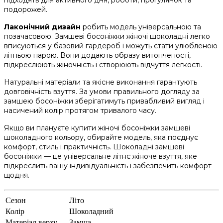
подорожей.
Лаконічний дизайн
робить модель універсальною та
позачасовою. Замшеві босоніжки жіночі шоколадні легко
вписуються у базовий гардероб і можуть стати улюбленою
літньою парою. Вони додають образу витонченості,
підкреслюють жіночність і створюють відчуття легкості.
Натуральні матеріали та якісне виконання гарантують
довговічність взуття. За умови правильного догляду за
замшею босоніжки зберігатимуть привабливий вигляд і
насичений колір протягом тривалого часу.
Якщо ви плануєте купити жіночі босоніжки замшеві
шоколадного кольору, обирайте модель, яка поєднує
комфорт, стиль і практичність. Шоколадні замшеві
босоніжки — це універсальне літнє жіноче взуття, яке
підкреслить вашу індивідуальність і забезпечить комфорт
щодня.
Сезон
Літо
Колір
Шоколадний
Матеріал верху
Замша