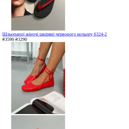
Шльопанці жіночі шкіряні червоного кольору 6324-2
₴3590
₴3290