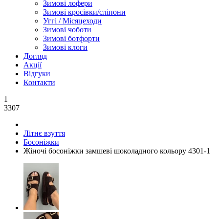
Зимові лофери
Зимові кросівки/сліпони
Уггі / Місяцеходи
Зимові чоботи
Зимові ботфорти
Зимові клоги
Догляд
Акції
Відгуки
Контакти
1
3307
Літнє взуття
Босоніжки
Жіночі босоніжки замшеві шоколадного кольору 4301-1