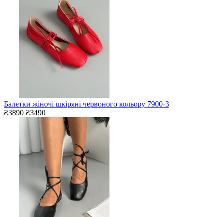
Балетки жіночі шкіряні червоного кольору 7900-3
₴3890
₴3490