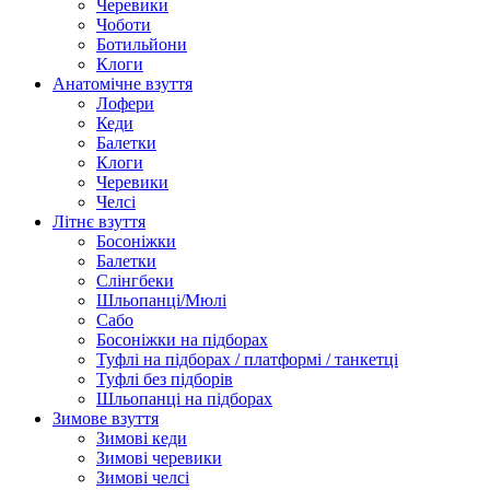
Черевики
Чоботи
Ботильйони
Клоги
Анатомічне взуття
Лофери
Кеди
Балетки
Клоги
Черевики
Челсі
Літнє взуття
Босоніжки
Балетки
Слінгбеки
Шльопанці/Мюлі
Сабо
Босоніжки на підборах
Туфлі на підборах / платформі / танкетці
Туфлі без підборів
Шльопанці на підборах
Зимове взуття
Зимові кеди
Зимові черевики
Зимові челсі