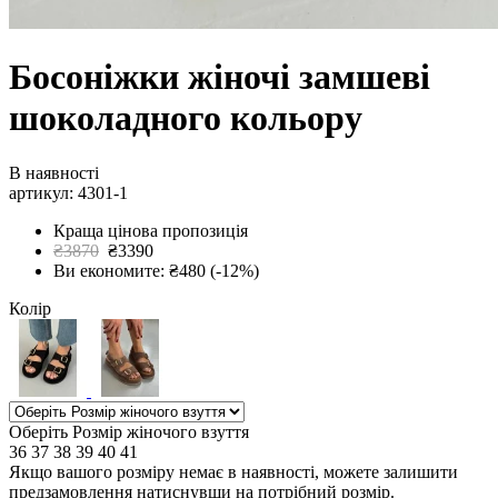
Босоніжки жіночі замшеві
шоколадного кольору
В наявності
артикул: 4301-1
Краща цінова пропозиція
₴3870
₴3390
Ви економите: ₴480 (-12%)
Колір
Оберіть Розмір жіночого взуття
36
37
38
39
40
41
Якщо вашого розміру немає в наявності, можете залишити
предзамовлення натиснувши на потрібний розмір.