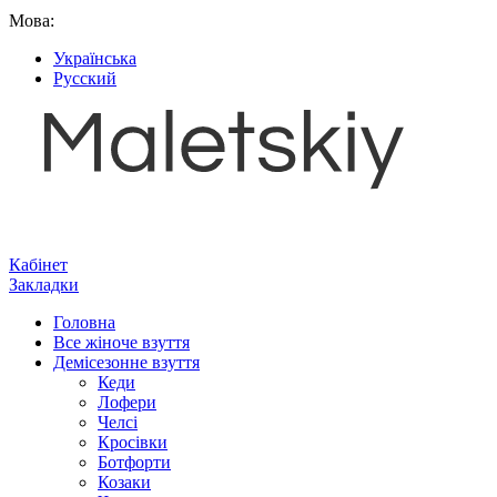
Мова:
Українська
Русский
Кабінет
Закладки
Головна
Все жіноче взуття
Демісезонне взуття
Кеди
Лофери
Челсі
Кросівки
Ботфорти
Козаки