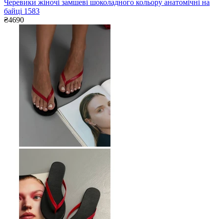
Черевики жіночі замшеві шоколадного кольору анатомічні на
байці 1583
₴4690