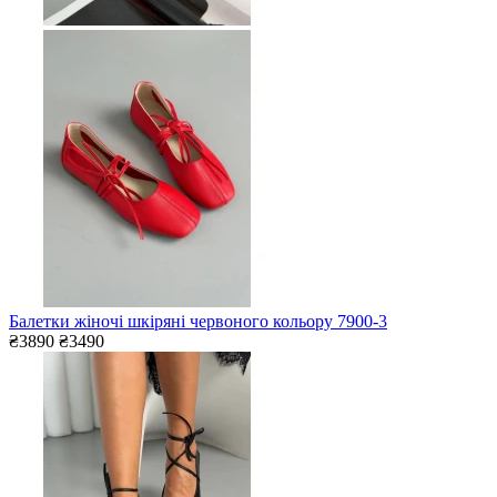
Балетки жіночі шкіряні червоного кольору 7900-3
₴3890
₴3490