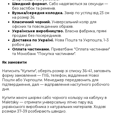
Швидкий формат.
Сабо надягаються за секунди —
без застібок та ременів.
Вузька/середня колодка.
Замір по устілці від 23 см
на розмір 36.
Класичний чорний.
Універсальний колір для
офісних та повсякденних образів.
Українське виробництво.
Власна фабрика, прямі
продажі без посередників.
Доставка по Україні.
Нова Пошта та Укрпошта, 1–3
робочі дні.
Оплата частинами.
Приватбанк "Оплата частинами"
та Монобанк "Покупка частинами".
Як замовити
Натисніть "Купити", оберіть розмір зі списку 36–41, заповніть
форму замовлення — ПІБ, телефон, відділення Нової
Пошти або Укрпошти. Менеджер передзвонить для
підтвердження, далі — відправлення наступного робочого
дня.
Купити жіночі шкіряні сабо чорного кольору на каблуку в
Maletskiy — отримати універсальну літню пару від
українського виробника з натуральних матеріалів. Ходові
розміри 37–39 розбирають швидко.