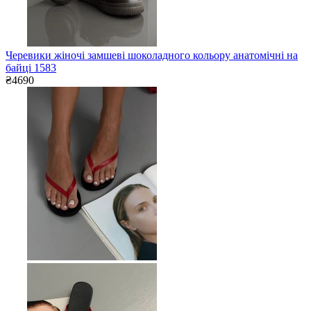
Черевики жіночі замшеві шоколадного кольору анатомічні на
байці 1583
₴4690