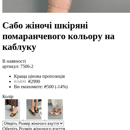
Сабо жіночі шкіряні
помаранчевого кольору на
каблуку
В наявності
артикул: 7506-2
Краща цінова пропозиція
₴3490
₴2990
Ви економите: ₴500 (-14%)
Колір
Оберіть Розмір жіночого взуття