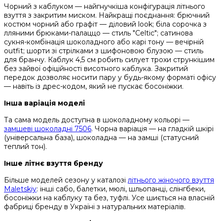
Чорний з каблуком — найгнучкіша конфігурація літнього
взуття з закритим миском. Найкращі поєднання: брючний
костюм чорний або графіт — діловий look; біла сорочка з
лляними брюками-палаццо — стиль "Cеltic"; сатинова
сукня-комбінація шоколадного або карі тону — вечірній
outfit; шорти зі стрілками з шифоновою блузою — стиль
для бранчу. Каблук 4,5 см робить силует трохи стрункішим
без зайвої офіційності висотного каблука. Закритий
передок дозволяє носити пару у будь-якому форматі офісу
— навіть із дрес-кодом, який не пускає босоніжки.
Інша варіація моделі
Та сама модель доступна в шоколадному кольорі —
замшеві шоколадні 7506
. Чорна варіація — на гладкій шкірі
(універсальна база), шоколадна — на замші (статусний
теплий тон).
Інше літнє взуття бренду
Більше моделей сезону у каталозі
літнього жіночого взуття
Maletskiy
: інші сабо, балетки, мюлі, шльопанці, слінгбеки,
босоніжки на каблуку та без, туфлі. Усе шиється на власній
фабриці бренду в Україні з натуральних матеріалів.