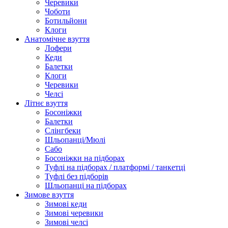
Черевики
Чоботи
Ботильйони
Клоги
Анатомічне взуття
Лофери
Кеди
Балетки
Клоги
Черевики
Челсі
Літнє взуття
Босоніжки
Балетки
Слінгбеки
Шльопанці/Мюлі
Сабо
Босоніжки на підборах
Туфлі на підборах / платформі / танкетці
Туфлі без підборів
Шльопанці на підборах
Зимове взуття
Зимові кеди
Зимові черевики
Зимові челсі