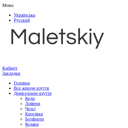
Мова:
Українська
Русский
Кабінет
Закладки
Головна
Все жіноче взуття
Демісезонне взуття
Кеди
Лофери
Челсі
Кросівки
Ботфорти
Козаки