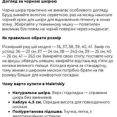
Догляд за чорною шкірою
Чорна шкіра практично не вимагає особливого догляду.
Бруд знімайте вологою серветкою, раз на місяць наносьте
чорний крем для шкіри для відновлення пігменту в зонах
згину. Зберігайте у тканинному мішку — поліетилен
викликає білі плями на чорній поверхні через конденсат.
Як правильно обрати розмір
Розмірний ряд цієї моделі — 36, 37, 38, 39, 40, 41. Замір по
устілці: 36 — 23 см, 37 — 24 см, 38 — 24,5 см, 39 — 25 см, 40
— 26 см, 41 — 26,5 см. Виміряйте свою стопу: поставте ногу
на аркуш, обведіть олівцем, заміряйте відстань від п'яти до
кінчика великого пальця. Колодка вужча за стандартну,
тому жінкам з широким миском потрібно брати на пів
розміру більше для комфортної посадки.
Чому варто купити в Maletskiy
Натуральна шкіра.
Верх і підкладка — справжня
шкіра без замінників.
Каблук 4,5 см.
Середня висота для повноденного
носіння.
Поліуретанова підошва.
Гнучка, легка, з
амортизаційною устілкою.