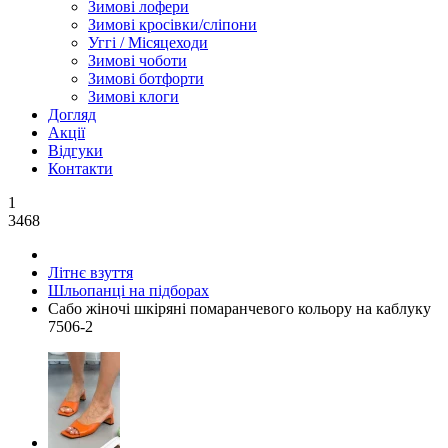
Зимові лофери
Зимові кросівки/сліпони
Уггі / Місяцеходи
Зимові чоботи
Зимові ботфорти
Зимові клоги
Догляд
Акції
Відгуки
Контакти
1
3468
Літнє взуття
Шльопанці на підборах
Сабо жіночі шкіряні помаранчевого кольору на каблуку
7506-2