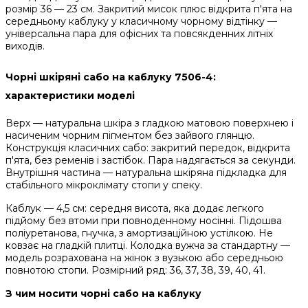
розмір 36 — 23 см. Закритий мисок плюс відкрита п'ята на
середньому каблуку у класичному чорному відтінку —
універсальна пара для офісних та повсякденних літніх
виходів.
Чорні шкіряні сабо на каблуку 7506-4:
характеристики моделі
Верх — натуральна шкіра з гладкою матовою поверхнею і
насиченим чорним пігментом без зайвого глянцю.
Конструкція класичних сабо: закритий передок, відкрита
п'ята, без ременів і застібок. Пара надягається за секунди.
Внутрішня частина — натуральна шкіряна підкладка для
стабільного мікроклімату стопи у спеку.
Каблук — 4,5 см: середня висота, яка додає легкого
підйому без втоми при повноденному носінні. Підошва
поліуретанова, гнучка, з амортизаційною устілкою. Не
ковзає на гладкій плитці. Колодка вужча за стандартну —
модель розрахована на жінок з вузькою або середньою
повнотою стопи. Розмірний ряд: 36, 37, 38, 39, 40, 41.
З чим носити чорні сабо на каблуку