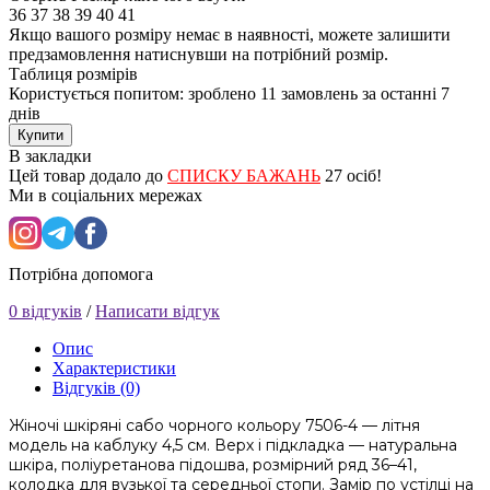
36
37
38
39
40
41
Якщо вашого розміру немає в наявності, можете залишити
предзамовлення натиснувши на потрібний розмір.
Таблиця розмірів
Користується попитом: зроблено
11 замовлень
за останні 7
днів
Купити
В закладки
Цей товар додало до
СПИСКУ БАЖАНЬ
27 осіб!
Ми в соціальних мережах
Потрібна допомога
0 відгуків
/
Написати відгук
Опис
Характеристики
Відгуків (0)
Жіночі шкіряні сабо чорного кольору 7506-4 — літня
модель на каблуку 4,5 см. Верх і підкладка — натуральна
шкіра, поліуретанова підошва, розмірний ряд 36–41,
колодка для вузької та середньої стопи. Замір по устілці на