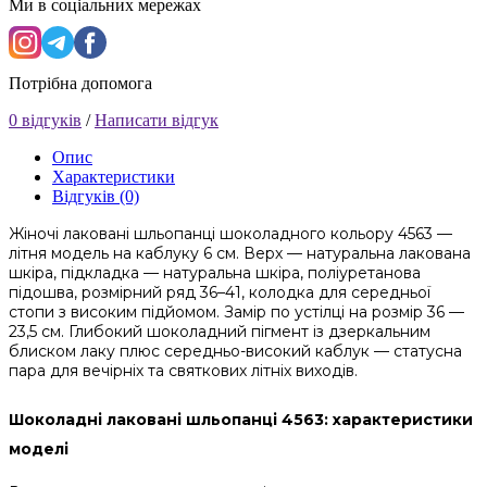
Ми в соціальних мережах
Потрібна допомога
0 відгуків
/
Написати відгук
Опис
Характеристики
Відгуків (0)
Жіночі лаковані шльопанці шоколадного кольору 4563 —
літня модель на каблуку 6 см. Верх — натуральна лакована
шкіра, підкладка — натуральна шкіра, поліуретанова
підошва, розмірний ряд 36–41, колодка для середньої
стопи з високим підйомом. Замір по устілці на розмір 36 —
23,5 см. Глибокий шоколадний пігмент із дзеркальним
блиском лаку плюс середньо-високий каблук — статусна
пара для вечірніх та святкових літніх виходів.
Шоколадні лаковані шльопанці 4563: характеристики
моделі