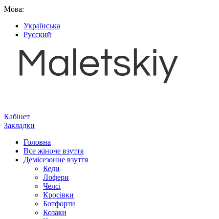
Мова:
Українська
Русский
Кабінет
Закладки
Головна
Все жіноче взуття
Демісезонне взуття
Кеди
Лофери
Челсі
Кросівки
Ботфорти
Козаки