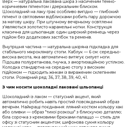
Верх — натуральна лакована шкіра з насиченим темно-
коричневим пігментом і дзеркальним блиском.
Шоколадний на лаку грає особливо вигідно — глибокий
пігмент із світловими відблисками робить пару дорожчою
за матову шкіру. При штучному вечірньому освітленні
з'являються золотисто-карамельні нотки. Конструкція
класична для шльопанців: один широкий ремінець через
підйом без додаткових застібок та ременів.
Внутрішня частина — натуральна шкіряна підкладка для
стабільного мікроклімату стопи. Каблук — 6 см: середньо-
висока висота, яка автоматично витягує силует ноги.
Підошва поліуретанова, гнучка, з амортизаційною устілкою.
Колодка стандартна на середню стопу з високим
підйомом — підходить жінкам із вираженим склепінням
стопи. Розмірний ряд: 36, 37, 38, 39, 40, 41.
З чим носити шоколадні лаковані шльопанці
Шоколадний із лаком — статусний акцент, який
автоматично робить навіть простий повсякденний образ
вечірнім. Найкращі поєднання: лляний костюм кольору хакі
або оливки — образ "тихої розкоші" з блискучою деталлю;
біла сорочка з кремовими брюками-палаццо — стиль для
офісу зі статусним акцентом; шифонова сукня кольору