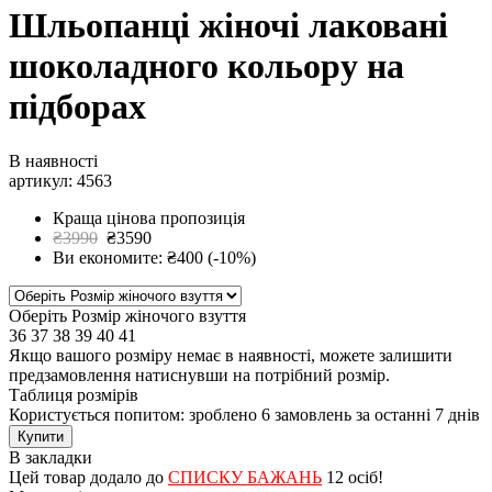
Шльопанці жіночі лаковані
шоколадного кольору на
підборах
В наявності
артикул: 4563
Краща цінова пропозиція
₴3990
₴3590
Ви економите: ₴400 (-10%)
Оберіть Розмір жіночого взуття
36
37
38
39
40
41
Якщо вашого розміру немає в наявності, можете залишити
предзамовлення натиснувши на потрібний розмір.
Таблиця розмірів
Користується попитом: зроблено
6 замовлень
за останні 7 днів
Купити
В закладки
Цей товар додало до
СПИСКУ БАЖАНЬ
12 осіб!