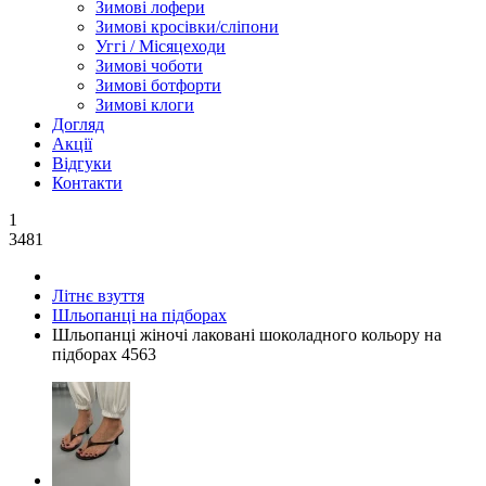
Зимові лофери
Зимові кросівки/сліпони
Уггі / Місяцеходи
Зимові чоботи
Зимові ботфорти
Зимові клоги
Догляд
Акції
Відгуки
Контакти
1
3481
Літнє взуття
Шльопанці на підборах
Шльопанці жіночі лаковані шоколадного кольору на
підборах 4563