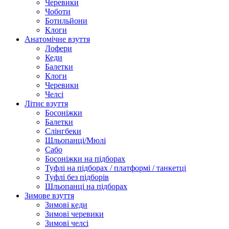
Черевики
Чоботи
Ботильйони
Клоги
Анатомічне взуття
Лофери
Кеди
Балетки
Клоги
Черевики
Челсі
Літнє взуття
Босоніжки
Балетки
Слінгбеки
Шльопанці/Мюлі
Сабо
Босоніжки на підборах
Туфлі на підборах / платформі / танкетці
Туфлі без підборів
Шльопанці на підборах
Зимове взуття
Зимові кеди
Зимові черевики
Зимові челсі