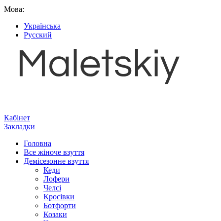
Мова:
Українська
Русский
Кабінет
Закладки
Головна
Все жіноче взуття
Демісезонне взуття
Кеди
Лофери
Челсі
Кросівки
Ботфорти
Козаки