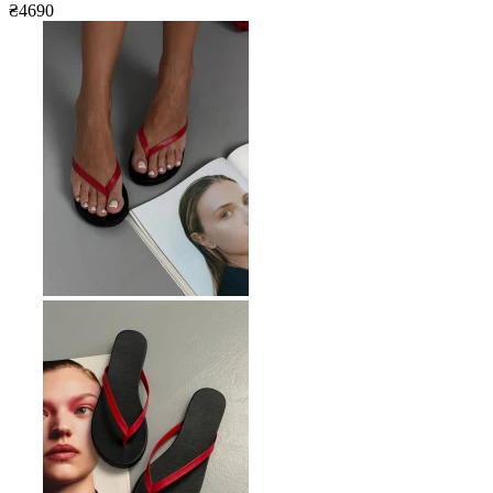
₴4690