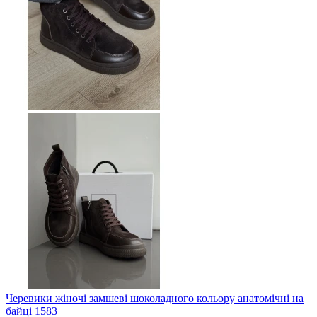
Черевики жіночі замшеві шоколадного кольору анатомічні на
байці 1583