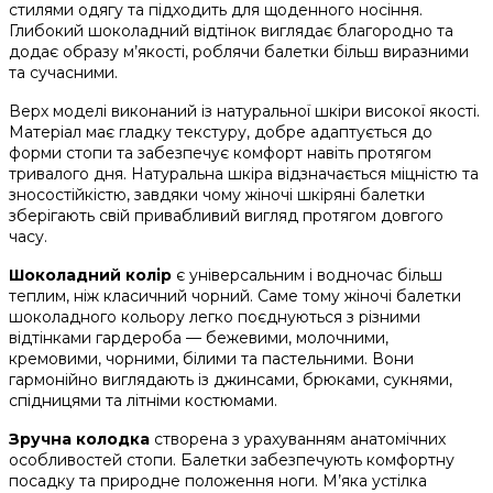
стилями одягу та підходить для щоденного носіння.
Глибокий шоколадний відтінок виглядає благородно та
додає образу м’якості, роблячи балетки більш виразними
та сучасними.
Верх моделі виконаний із натуральної шкіри високої якості.
Матеріал має гладку текстуру, добре адаптується до
форми стопи та забезпечує комфорт навіть протягом
тривалого дня. Натуральна шкіра відзначається міцністю та
зносостійкістю, завдяки чому жіночі шкіряні балетки
зберігають свій привабливий вигляд протягом довгого
часу.
Шоколадний колір
є універсальним і водночас більш
теплим, ніж класичний чорний. Саме тому жіночі балетки
шоколадного кольору легко поєднуються з різними
відтінками гардероба — бежевими, молочними,
кремовими, чорними, білими та пастельними. Вони
гармонійно виглядають із джинсами, брюками, сукнями,
спідницями та літніми костюмами.
Зручна колодка
створена з урахуванням анатомічних
особливостей стопи. Балетки забезпечують комфортну
посадку та природне положення ноги. М’яка устілка