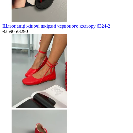
Шльопанці жіночі шкіряні червоного кольору 6324-2
₴3590
₴3290