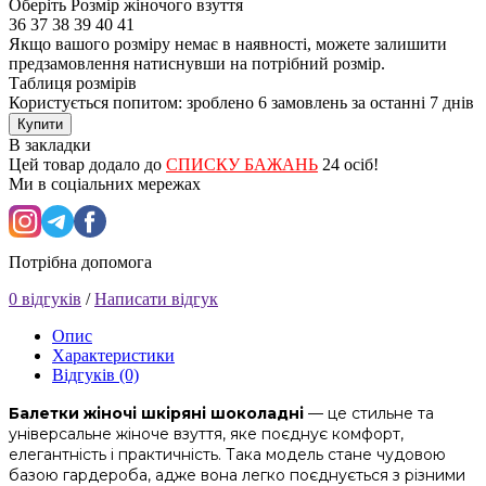
Оберіть Розмір жіночого взуття
36
37
38
39
40
41
Якщо вашого розміру немає в наявності, можете залишити
предзамовлення натиснувши на потрібний розмір.
Таблиця розмірів
Користується попитом: зроблено
6 замовлень
за останні 7 днів
Купити
В закладки
Цей товар додало до
СПИСКУ БАЖАНЬ
24 осіб!
Ми в соціальних мережах
Потрібна допомога
0 відгуків
/
Написати відгук
Опис
Характеристики
Відгуків (0)
Балетки жіночі шкіряні шоколадні
— це стильне та
універсальне жіноче взуття, яке поєднує комфорт,
елегантність і практичність. Така модель стане чудовою
базою гардероба, адже вона легко поєднується з різними