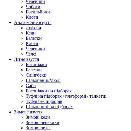
Черевики
Чоботи
Ботильйони
Клоги
Анатомічне взуття
Лофери
Кеди
Балетки
Клоги
Черевики
Челсі
Літнє взуття
Босоніжки
Балетки
Слінгбеки
Шльопанці/Мюлі
Сабо
Босоніжки на підборах
Туфлі на підборах / платформі / танкетці
Туфлі без підборів
Шльопанці на підборах
Зимове взуття
Зимові кеди
Зимові черевики
Зимові челсі