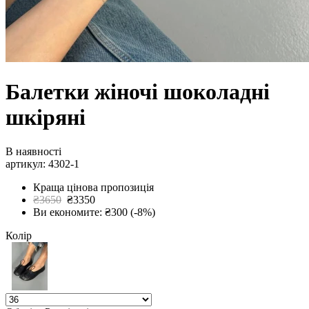
Балетки жіночі шоколадні
шкіряні
В наявності
артикул: 4302-1
Краща цінова пропозиція
₴3650
₴3350
Ви економите: ₴300 (-8%)
Колір