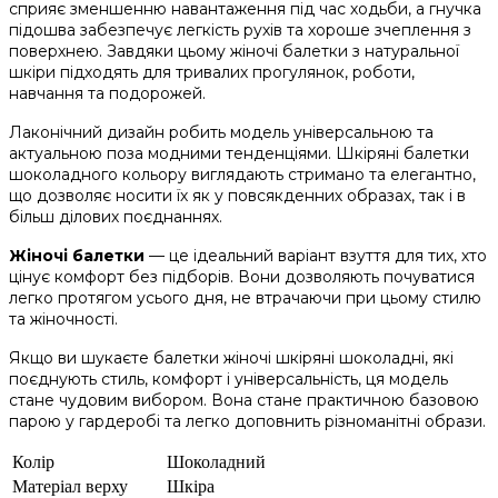
сприяє зменшенню навантаження під час ходьби, а гнучка
підошва забезпечує легкість рухів та хороше зчеплення з
поверхнею. Завдяки цьому жіночі балетки з натуральної
шкіри підходять для тривалих прогулянок, роботи,
навчання та подорожей.
Лаконічний дизайн робить модель універсальною та
актуальною поза модними тенденціями. Шкіряні балетки
шоколадного кольору виглядають стримано та елегантно,
що дозволяє носити їх як у повсякденних образах, так і в
більш ділових поєднаннях.
Жіночі балетки
— це ідеальний варіант взуття для тих, хто
цінує комфорт без підборів. Вони дозволяють почуватися
легко протягом усього дня, не втрачаючи при цьому стилю
та жіночності.
Якщо ви шукаєте балетки жіночі шкіряні шоколадні, які
поєднують стиль, комфорт і універсальність, ця модель
стане чудовим вибором. Вона стане практичною базовою
парою у гардеробі та легко доповнить різноманітні образи.
Колір
Шоколадний
Матеріал верху
Шкіра