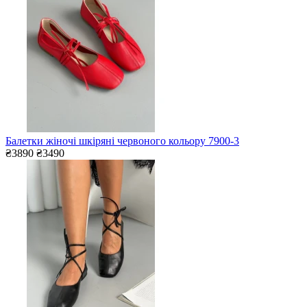
Балетки жіночі шкіряні червоного кольору 7900-3
₴3890
₴3490