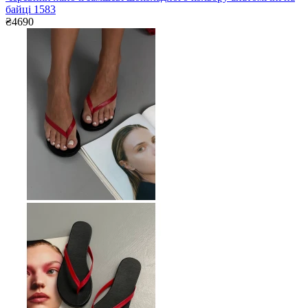
байці 1583
₴4690