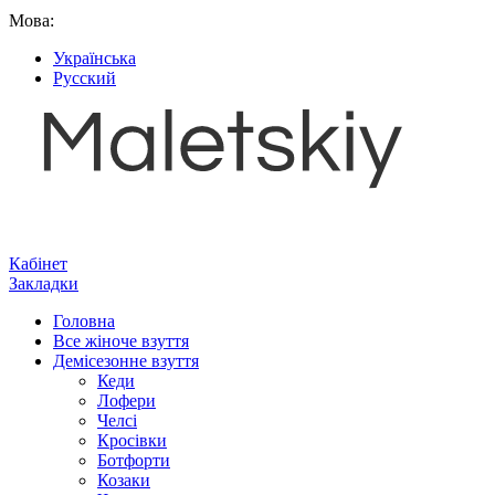
Мова:
Українська
Русский
Кабінет
Закладки
Головна
Все жіноче взуття
Демісезонне взуття
Кеди
Лофери
Челсі
Кросівки
Ботфорти
Козаки