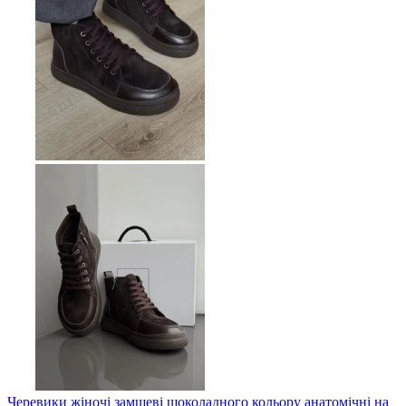
Черевики жіночі замшеві шоколадного кольору анатомічні на