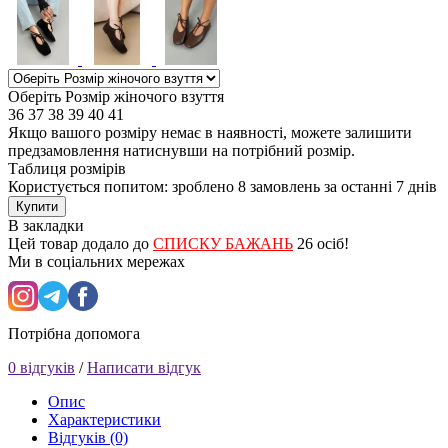
Оберіть Розмір жіночого взуття
36
37
38
39
40
41
Якщо вашого розміру немає в наявності, можете залишити
предзамовлення натиснувши на потрібний розмір.
Таблиця розмірів
Користується попитом: зроблено
8 замовлень
за останні 7 днів
Купити
В закладки
Цей товар додало до
СПИСКУ БАЖАНЬ
26 осіб!
Ми в соціальних мережах
Потрібна допомога
0 відгуків
/
Написати відгук
Опис
Характеристики
Відгуків (0)