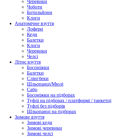
Черевики
Чоботи
Ботильйони
Клоги
Анатомічне взуття
Лофери
Кеди
Балетки
Клоги
Черевики
Челсі
Літнє взуття
Босоніжки
Балетки
Слінгбеки
Шльопанці/Мюлі
Сабо
Босоніжки на підборах
Туфлі на підборах / платформі / танкетці
Туфлі без підборів
Шльопанці на підборах
Зимове взуття
Зимові кеди
Зимові черевики
Зимові челсі