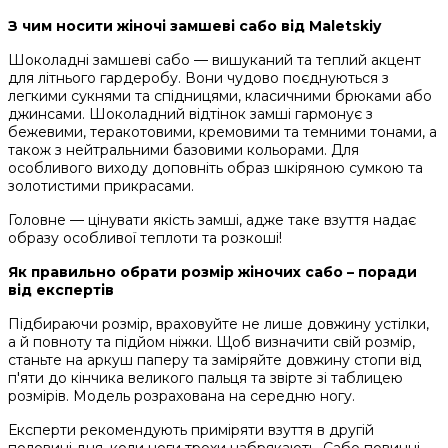
З чим носити жіночі замшеві сабо від Maletskiy
Шоколадні замшеві сабо — вишуканий та теплий акцент
для літнього гардеробу. Вони чудово поєднуються з
легкими сукнями та спідницями, класичними брюками або
джинсами. Шоколадний відтінок замші гармонує з
бежевими, теракотовими, кремовими та темними тонами, а
також з нейтральними базовими кольорами. Для
особливого виходу доповніть образ шкіряною сумкою та
золотистими прикрасами.
Головне — цінувати якість замші, адже таке взуття надає
образу особливої теплоти та розкоші!
Як правильно обрати розмір жіночих сабо – поради
від експертів
Підбираючи розмір, враховуйте не лише довжину устілки,
а й повноту та підйом ніжки. Щоб визначити свій розмір,
станьте на аркуш паперу та заміряйте довжину стопи від
п'яти до кінчика великого пальця та звірте зі таблицею
розмірів. Модель розрахована на середню ногу.
Експерти рекомендують приміряти взуття в другій
половині дня, коли ноги трохи набрякають. Сабо повинні