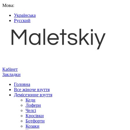
Мова:
Українська
Русский
Кабінет
Закладки
Головна
Все жіноче взуття
Демісезонне взуття
Кеди
Лофери
Челсі
Кросівки
Ботфорти
Козаки