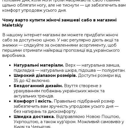
щільно облягати ногу, але не тиснути — це забезпечить вам
комфорт упродовж усього дня.
Чому варто купити жіночі замшеві сабо в магазині
Maletskiy
В нашому інтернет-магазині ви можете придбати жіночі
сабо за доступною ціною. У нас регулярно діють акції та
знижки — слідкуйте за оновленнями асортименту, щоб
першими отримати найкращі пропозиції від українського
виробника.
Натуральні матеріали.
Верх — натуральна замша,
підкладка — натуральна шкіра, підошва — поліуретан.
Широкий діапазон розмірів.
Доступні розміри від
35 до 42 включно.
Бездоганний дизайн.
Взуття створене з
урахуванням побажань українських жінок та
актуальних трендів.
Комфорт і якість.
Правильно підібраний розмір
забезпечить вам зручність упродовж усього дня —
без натирань та дискомфорту.
Швидка доставка.
Відправляємо Новою Поштою,
Укрпоштою, а також кур'єром. Можливий самовивіз у
Києві та Чернігові.