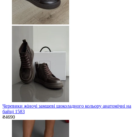
Черевики жіночі замшеві шоколадного кольору анатомічні на
байці 1583
₴4690