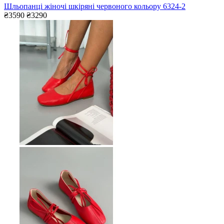
Шльопанці жіночі шкіряні червоного кольору 6324-2
₴3590
₴3290