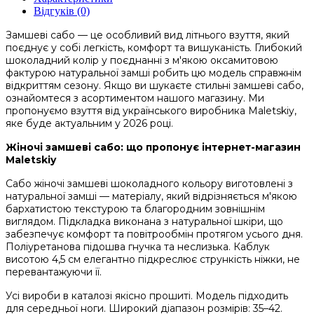
Відгуків (0)
Замшеві сабо — це особливий вид літнього взуття, який
поєднує у собі легкість, комфорт та вишуканість. Глибокий
шоколадний колір у поєднанні з м'якою оксамитовою
фактурою натуральної замші робить цю модель справжнім
відкриттям сезону. Якщо ви шукаєте стильні замшеві сабо,
ознайомтеся з асортиментом нашого магазину. Ми
пропонуємо взуття від українського виробника Maletskiy,
яке буде актуальним у 2026 році.
Жіночі замшеві сабо: що пропонує інтернет-магазин
Maletskiy
Сабо жіночі замшеві шоколадного кольору виготовлені з
натуральної замші — матеріалу, який відрізняється м'якою
бархатистою текстурою та благородним зовнішнім
виглядом. Підкладка виконана з натуральної шкіри, що
забезпечує комфорт та повітрообмін протягом усього дня.
Поліуретанова підошва гнучка та неслизька. Каблук
висотою 4,5 см елегантно підкреслює стрункість ніжки, не
перевантажуючи її.
Усі вироби в каталозі якісно прошиті. Модель підходить
для середньої ноги. Широкий діапазон розмірів: 35–42.