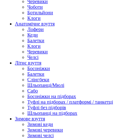
Черевики
Чоботи
Ботильйони
Клоги
Анатомічне взуття
Лофери
Кеди
Балетки
Клоги
Черевики
Челсі
Літнє взуття
Босоніжки
Балетки
Слінгбеки
Шльопанці/Мюлі
Сабо
Босоніжки на підборах
Туфлі на підборах / платформі / танкетці
Туфлі без підборів
Шльопанці на підборах
Зимове взуття
Зимові кеди
Зимові черевики
Зимові челсі