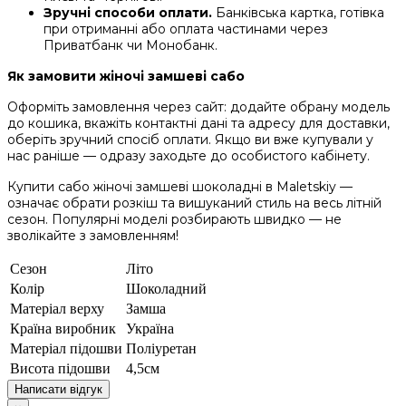
Зручні способи оплати.
Банківська картка, готівка
при отриманні або оплата частинами через
Приватбанк чи Монобанк.
Як замовити жіночі замшеві сабо
Оформіть замовлення через сайт: додайте обрану модель
до кошика, вкажіть контактні дані та адресу для доставки,
оберіть зручний спосіб оплати. Якщо ви вже купували у
нас раніше — одразу заходьте до особистого кабінету.
Купити сабо жіночі замшеві шоколадні в Maletskiy —
означає обрати розкіш та вишуканий стиль на весь літній
сезон. Популярні моделі розбирають швидко — не
зволікайте з замовленням!
Сезон
Літо
Колір
Шоколадний
Матеріал верху
Замша
Країна виробник
Україна
Матеріал підошви
Поліуретан
Висота підошви
4,5см
Написати відгук