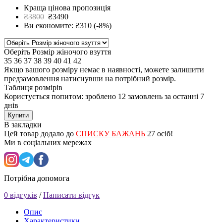
Краща цінова пропозиція
₴3800
₴3490
Ви економите: ₴310 (-8%)
Оберіть Розмір жіночого взуття
35
36
37
38
39
40
41
42
Якщо вашого розміру немає в наявності, можете залишити
предзамовлення натиснувши на потрібний розмір.
Таблиця розмірів
Користується попитом: зроблено
12 замовлень
за останні 7
днів
Купити
В закладки
Цей товар додало до
СПИСКУ БАЖАНЬ
27 осіб!
Ми в соціальних мережах
Потрібна допомога
0 відгуків
/
Написати відгук
Опис
Характеристики