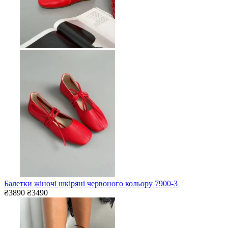
Балетки жіночі шкіряні червоного кольору 7900-3
₴3890
₴3490