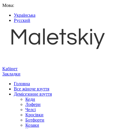
Мова:
Українська
Русский
Кабінет
Закладки
Головна
Все жіноче взуття
Демісезонне взуття
Кеди
Лофери
Челсі
Кросівки
Ботфорти
Козаки