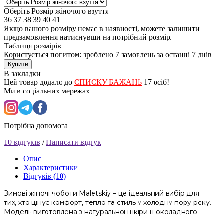
Оберіть Розмір жіночого взуття
36
37
38
39
40
41
Якщо вашого розміру немає в наявності, можете залишити
предзамовлення натиснувши на потрібний розмір.
Таблиця розмірів
Користується попитом: зроблено
7 замовлень
за останні 7 днів
Купити
В закладки
Цей товар додало до
СПИСКУ БАЖАНЬ
17 осіб!
Ми в соціальних мережах
Потрібна допомога
10 відгуків
/
Написати відгук
Опис
Характеристики
Відгуків (10)
Зимові жіночі чоботи Maletskiy – це ідеальний вибір для
тих, хто цінує комфорт, тепло та стиль у холодну пору року.
Модель виготовлена з натуральної шкіри шоколадного