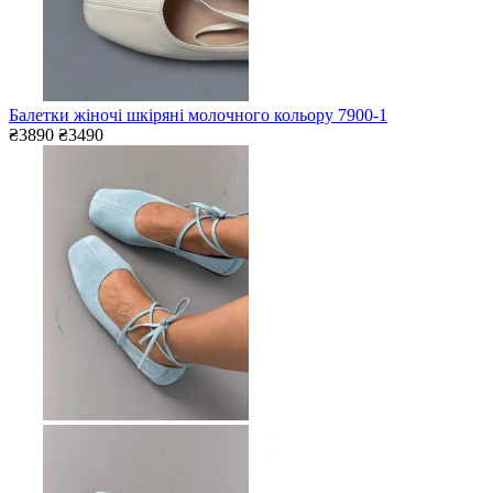
Балетки жіночі шкіряні молочного кольору 7900-1
₴3890
₴3490