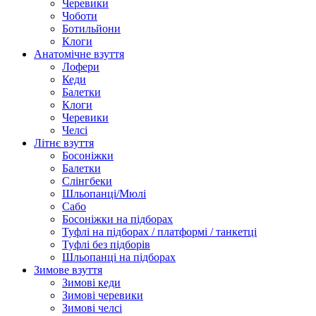
Черевики
Чоботи
Ботильйони
Клоги
Анатомічне взуття
Лофери
Кеди
Балетки
Клоги
Черевики
Челсі
Літнє взуття
Босоніжки
Балетки
Слінгбеки
Шльопанці/Мюлі
Сабо
Босоніжки на підборах
Туфлі на підборах / платформі / танкетці
Туфлі без підборів
Шльопанці на підборах
Зимове взуття
Зимові кеди
Зимові черевики
Зимові челсі