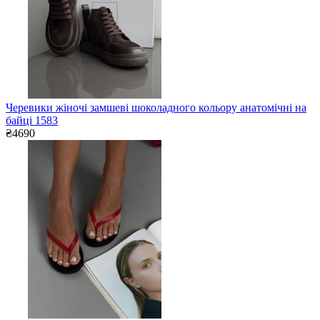
Черевики жіночі замшеві шоколадного кольору анатомічні на
байці 1583
₴4690