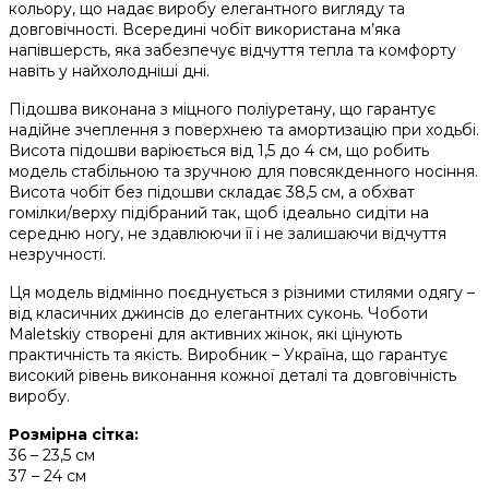
кольору, що надає виробу елегантного вигляду та
довговічності. Всередині чобіт використана м’яка
напівшерсть, яка забезпечує відчуття тепла та комфорту
навіть у найхолодніші дні.
Підошва виконана з міцного поліуретану, що гарантує
надійне зчеплення з поверхнею та амортизацію при ходьбі.
Висота підошви варіюється від 1,5 до 4 см, що робить
модель стабільною та зручною для повсякденного носіння.
Висота чобіт без підошви складає 38,5 см, а обхват
гомілки/верху підібраний так, щоб ідеально сидіти на
середню ногу, не здавлюючи її і не залишаючи відчуття
незручності.
Ця модель відмінно поєднується з різними стилями одягу –
від класичних джинсів до елегантних суконь. Чоботи
Maletskiy створені для активних жінок, які цінують
практичність та якість. Виробник – Україна, що гарантує
високий рівень виконання кожної деталі та довговічність
виробу.
Розмірна сітка:
36 – 23,5 см
37 – 24 см