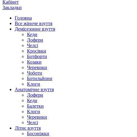
Кабінет
Закладки
Головна
Все жіноче взуття
Демісезонне взуття
Кеди
Лофери
Челсі
Кросівки
Ботфорти
Козаки
Черевики
Чоботи
Ботильйони
Клоги
Анатомічне взуття
Лофери
Кеди
Балетки
Клоги
Черевики
Челсі
Літнє взуття
Босоніжки