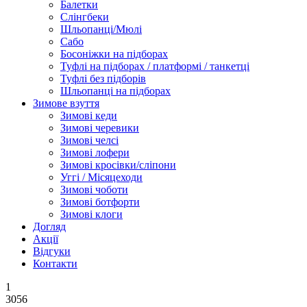
Балетки
Слінгбеки
Шльопанці/Мюлі
Сабо
Босоніжки на підборах
Туфлі на підборах / платформі / танкетці
Туфлі без підборів
Шльопанці на підборах
Зимове взуття
Зимові кеди
Зимові черевики
Зимові челсі
Зимові лофери
Зимові кросівки/сліпони
Уггі / Місяцеходи
Зимові чоботи
Зимові ботфорти
Зимові клоги
Догляд
Акції
Відгуки
Контакти
1
3056