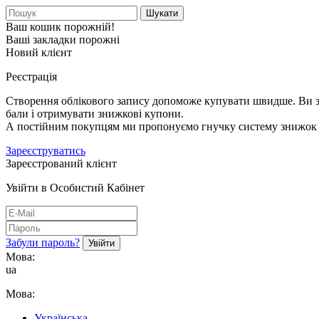
Шукати
Ваш кошик порожній!
Ваші закладки порожні
Новий клієнт
Реєстрація
Створення облікового запису допоможе купувати швидше. Ви зм
бали і отримувати знижкові купони.
А постійним покупцям ми пропонуємо гнучку систему знижок і
Зареєструватись
Зареєстрований клієнт
Увійти в Особистий Кабінет
Забули пароль?
Мова:
ua
Мова:
Українська