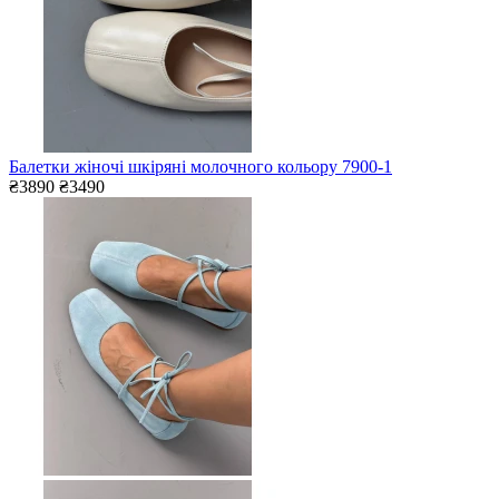
Балетки жіночі шкіряні молочного кольору 7900-1
₴3890
₴3490