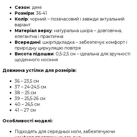
Сезон
: демі
Розміри
: 36-41
Колір
: чорний – позачасовий і завжди актуальний
варіант
Матеріал верху
: натуральна шкіра – довговічна,
елегантна і практична
Всередині
: шкірпідкладка – забезпечує комфорт і
природну циркуляцію повітря
Висота підошви
: 0,5-2,5 см – ідеальна для зручності
щоденного носіння
Довжина устілки для розмірів:
36 – 23,5 см
37 – 24-24,5 см
38 – 25 см
39 – 25,5-26 см
40 – 26,5 см
41 – 27 см
Особливості моделі:
Підходять для середньої ноги, забезпечуючи