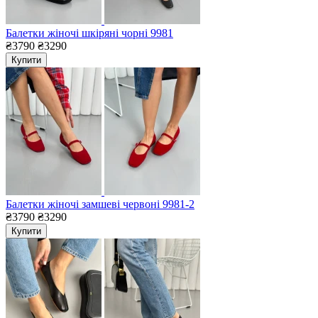
Балетки жіночі шкіряні чорні 9981
₴3790
₴3290
Купити
Балетки жіночі замшеві червоні 9981-2
₴3790
₴3290
Купити