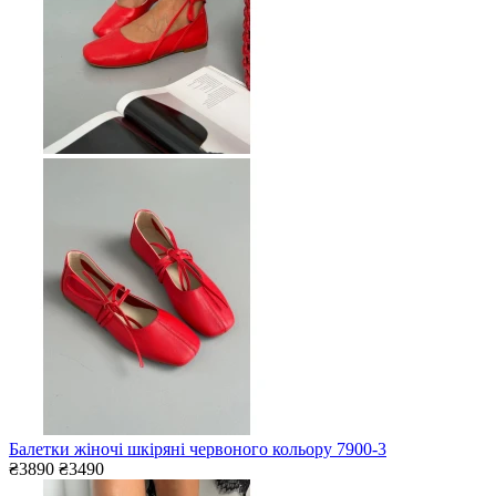
Балетки жіночі шкіряні червоного кольору 7900-3
₴3890
₴3490