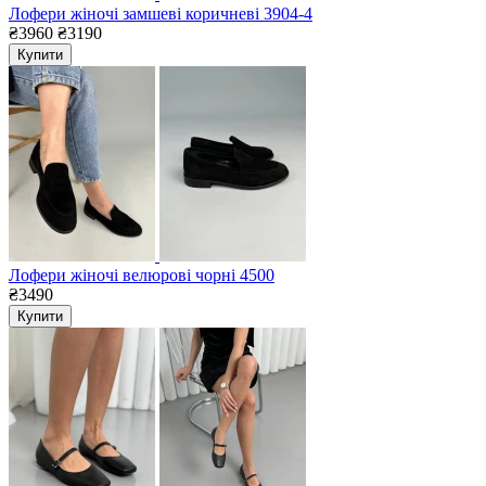
Лофери жіночі замшеві коричневі 3904-4
₴3960
₴3190
Купити
Лофери жіночі велюрові чорні 4500
₴3490
Купити