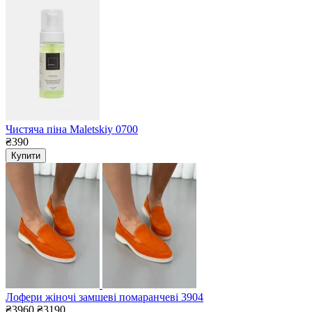
Чистяча піна Maletskiy 0700
₴390
Купити
Лофери жіночі замшеві помаранчеві 3904
₴3960
₴3190