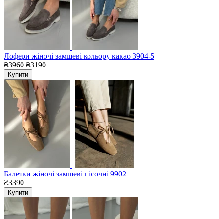
Лофери жіночі замшеві кольору какао 3904-5
₴3960
₴3190
Купити
Балетки жіночі замшеві пісочні 9902
₴3390
Купити