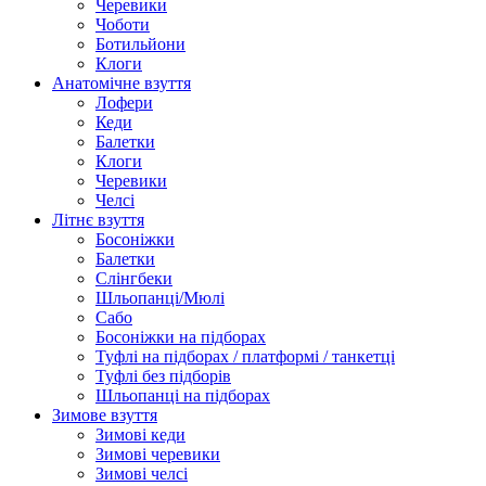
Черевики
Чоботи
Ботильйони
Клоги
Анатомічне взуття
Лофери
Кеди
Балетки
Клоги
Черевики
Челсі
Літнє взуття
Босоніжки
Балетки
Слінгбеки
Шльопанці/Мюлі
Сабо
Босоніжки на підборах
Туфлі на підборах / платформі / танкетці
Туфлі без підборів
Шльопанці на підборах
Зимове взуття
Зимові кеди
Зимові черевики
Зимові челсі