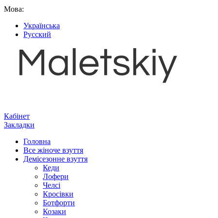
Мова:
Українська
Русский
Кабінет
Закладки
Головна
Все жіноче взуття
Демісезонне взуття
Кеди
Лофери
Челсі
Кросівки
Ботфорти
Козаки