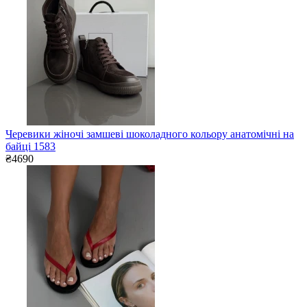
Черевики жіночі замшеві шоколадного кольору анатомічні на
байці 1583
₴4690