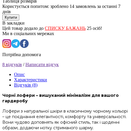
Таблиця розмірів
Користується попитом: зроблено
14 замовлень
за останні 7
днів
Купити
В закладки
Цей товар додало до
СПИСКУ БАЖАНЬ
25 осіб!
Ми в соціальних мережах
Потрібна допомога
8 відгуків
/
Написати відгук
Опис
Характеристики
Відгуків (8)
Чорні лофери – вишуканий мінімалізм для вашого
гардеробу
Лофери з натуральної шкіри в класичному чорному кольорі
– це поєднання елегантності, комфорту та універсальності.
Вони чудово доповнять як офісний стиль, так і щоденні
образи, додаючи нотку стриманого шарму.