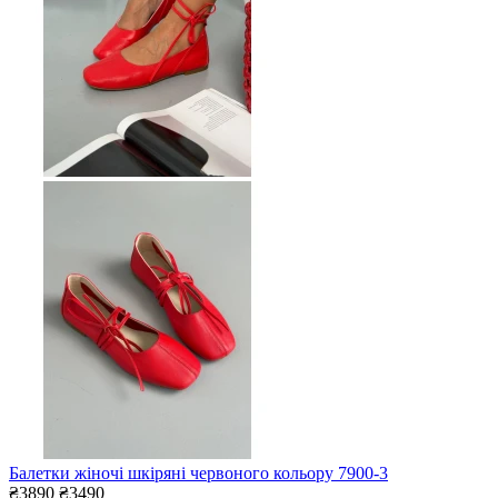
Балетки жіночі шкіряні червоного кольору 7900-3
₴3890
₴3490