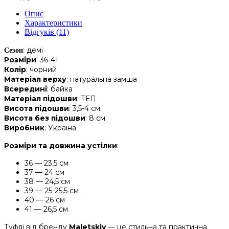
Опис
Характеристики
Відгуків (11)
: демі
Сезон
Розміри
: 36-41
Колір
: чорний
Матеріал верху
: натуральна замша
Всередині
: байка
Матеріал підошви
: ТЕП
Висота підошви
: 3,5-4 см
Висота без підошви
: 8 см
Виробник
: Україна
Розміри та довжина устілки
:
36 — 23,5 см
37 — 24 см
38 — 24,5 см
39 — 25-25,5 см
40 — 26 см
41 — 26,5 см
Туфлі від бренду
Maletskiy
— це стильна та практична