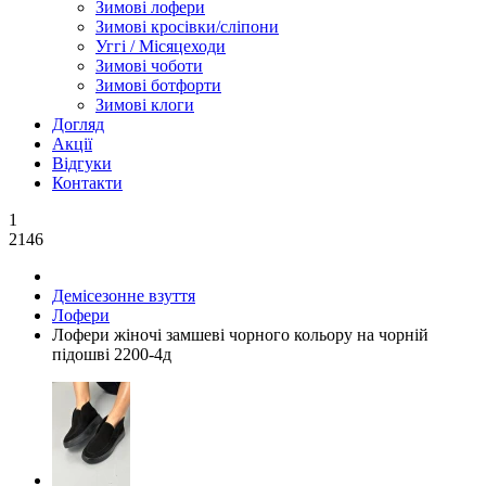
Зимові лофери
Зимові кросівки/сліпони
Уггі / Місяцеходи
Зимові чоботи
Зимові ботфорти
Зимові клоги
Догляд
Акції
Відгуки
Контакти
1
2146
Демісезонне взуття
Лофери
Лофери жіночі замшеві чорного кольору на чорній
підошві 2200-4д