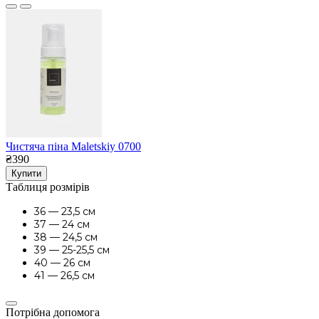
Чистяча піна Maletskiy 0700
₴390
Купити
Таблиця розмірів
36 — 23,5 см
37 — 24 см
38 — 24,5 см
39 — 25-25,5 см
40 — 26 см
41 — 26,5 см
Потрібна допомога