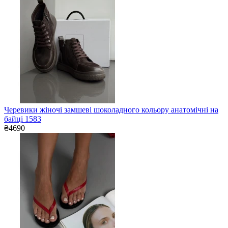
Черевики жіночі замшеві шоколадного кольору анатомічні на
байці 1583
₴4690