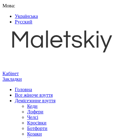
Мова:
Українська
Русский
Кабінет
Закладки
Головна
Все жіноче взуття
Демісезонне взуття
Кеди
Лофери
Челсі
Кросівки
Ботфорти
Козаки