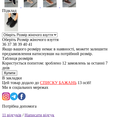
Підклад
Оберіть Розмір жіночого взуття
36
37
38
39
40
41
Якщо вашого розміру немає в наявності, можете залишити
предзамовлення натиснувши на потрібний розмір.
Таблиця розмірів
Користується попитом: зроблено
12 замовлень
за останні 7
днів
Купити
В закладки
Цей товар додало до
СПИСКУ БАЖАНЬ
13 осіб!
Ми в соціальних мережах
Потрібна допомога
11 відгуків
/
Написати відгук