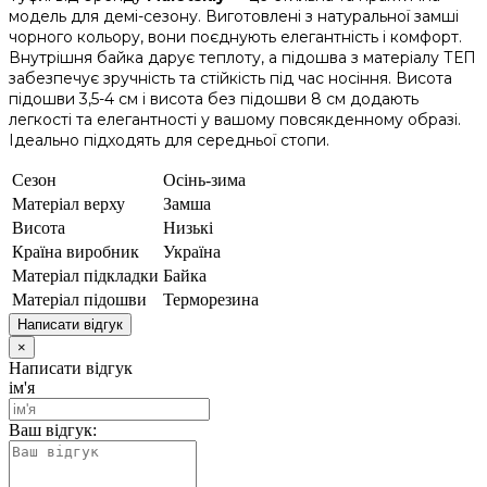
модель для демі-сезону. Виготовлені з натуральної замші
чорного кольору, вони поєднують елегантність і комфорт.
Внутрішня байка дарує теплоту, а підошва з матеріалу ТЕП
забезпечує зручність та стійкість під час носіння. Висота
підошви 3,5-4 см і висота без підошви 8 см додають
легкості та елегантності у вашому повсякденному образі.
Ідеально підходять для середньої стопи.
Сезон
Осінь-зима
Матеріал верху
Замша
Висота
Низькі
Країна виробник
Україна
Матеріал підкладки
Байка
Матеріал підошви
Терморезина
Написати відгук
×
Написати відгук
ім'я
Ваш відгук: