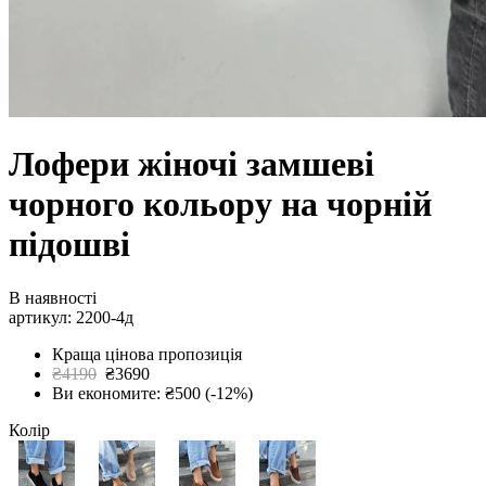
Лофери жіночі замшеві
чорного кольору на чорній
підошві
В наявності
артикул: 2200-4д
Краща цінова пропозиція
₴4190
₴3690
Ви економите: ₴500 (-12%)
Колір