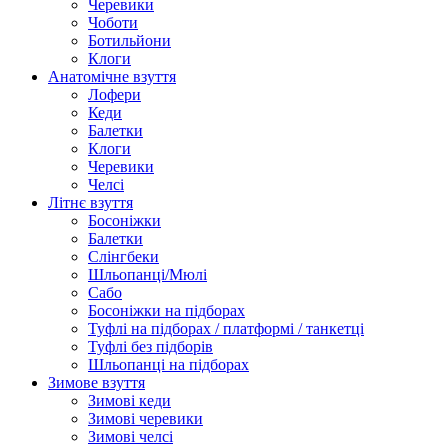
Черевики
Чоботи
Ботильйони
Клоги
Анатомічне взуття
Лофери
Кеди
Балетки
Клоги
Черевики
Челсі
Літнє взуття
Босоніжки
Балетки
Слінгбеки
Шльопанці/Мюлі
Сабо
Босоніжки на підборах
Туфлі на підборах / платформі / танкетці
Туфлі без підборів
Шльопанці на підборах
Зимове взуття
Зимові кеди
Зимові черевики
Зимові челсі