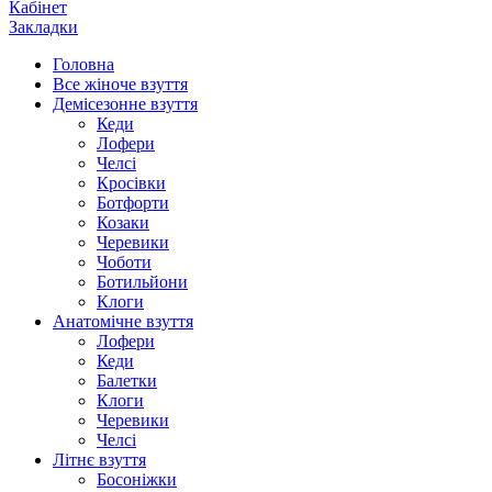
Кабінет
Закладки
Головна
Все жіноче взуття
Демісезонне взуття
Кеди
Лофери
Челсі
Кросівки
Ботфорти
Козаки
Черевики
Чоботи
Ботильйони
Клоги
Анатомічне взуття
Лофери
Кеди
Балетки
Клоги
Черевики
Челсі
Літнє взуття
Босоніжки