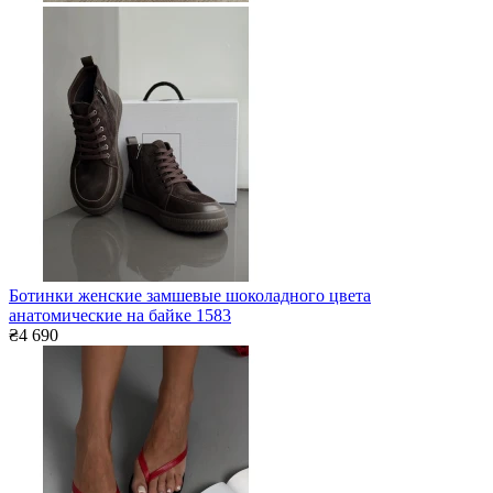
Ботинки женские замшевые шоколадного цвета
анатомические на байке 1583
₴4 690