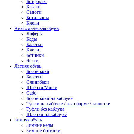
Ботфорты
Казаки
Сапоги
Ботильоны
Клоги
Анатомическая обувь
Лоферы
Кеды
Балетки
Клоги
Ботинки
Челси
Летняя обувь
Босоножки
Балетки
Слингбеки
Шлепки/Мюли
Сабо
Босоножки на каблуке
Туфли на каблуке / платформе / танкетке
Туфли без каблука
Шлепки на каблуке
Зимняя обувь
Зимние кеды
Зимние ботинки