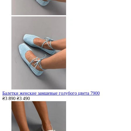
Балетки женские замшевые голубого цвета 7900
₴3 890
₴3 490