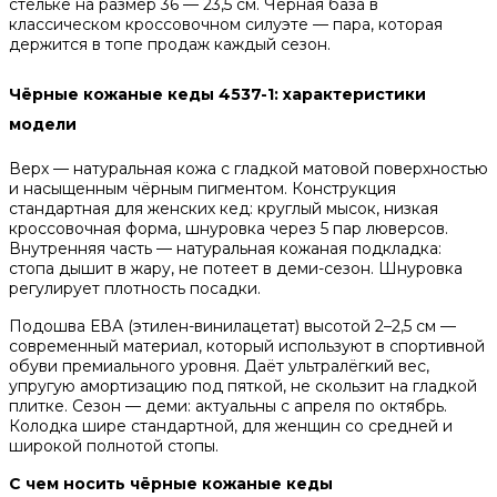
стельке на размер 36 — 23,5 см. Чёрная база в
классическом кроссовочном силуэте — пара, которая
держится в топе продаж каждый сезон.
Чёрные кожаные кеды 4537-1: характеристики
модели
Верх — натуральная кожа с гладкой матовой поверхностью
и насыщенным чёрным пигментом. Конструкция
стандартная для женских кед: круглый мысок, низкая
кроссовочная форма, шнуровка через 5 пар люверсов.
Внутренняя часть — натуральная кожаная подкладка:
стопа дышит в жару, не потеет в деми-сезон. Шнуровка
регулирует плотность посадки.
Подошва ЕВА (этилен-винилацетат) высотой 2–2,5 см —
современный материал, который используют в спортивной
обуви премиального уровня. Даёт ультралёгкий вес,
упругую амортизацию под пяткой, не скользит на гладкой
плитке. Сезон — деми: актуальны с апреля по октябрь.
Колодка шире стандартной, для женщин со средней и
широкой полнотой стопы.
С чем носить чёрные кожаные кеды