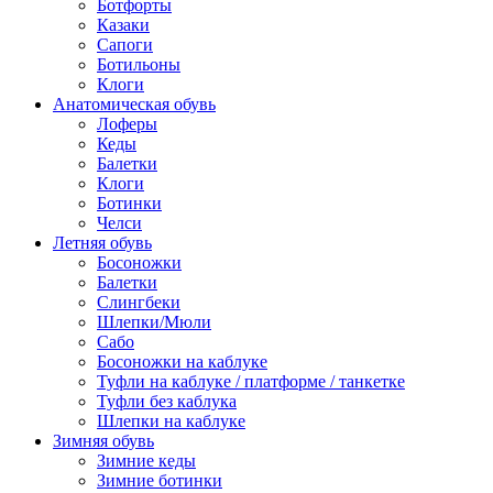
Ботфорты
Казаки
Сапоги
Ботильоны
Клоги
Анатомическая обувь
Лоферы
Кеды
Балетки
Клоги
Ботинки
Челси
Летняя обувь
Босоножки
Балетки
Слингбеки
Шлепки/Мюли
Сабо
Босоножки на каблуке
Туфли на каблуке / платформе / танкетке
Туфли без каблука
Шлепки на каблуке
Зимняя обувь
Зимние кеды
Зимние ботинки