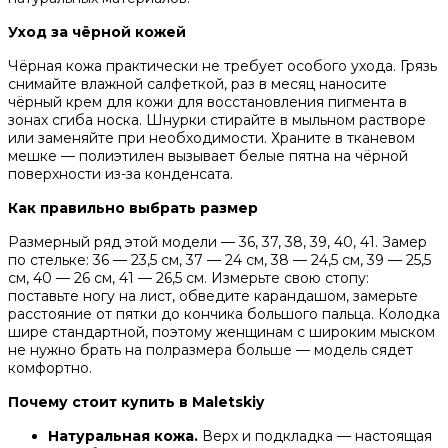
Уход за чёрной кожей
Чёрная кожа практически не требует особого ухода. Грязь
снимайте влажной салфеткой, раз в месяц наносите
чёрный крем для кожи для восстановления пигмента в
зонах сгиба носка. Шнурки стирайте в мыльном растворе
или заменяйте при необходимости. Храните в тканевом
мешке — полиэтилен вызывает белые пятна на чёрной
поверхности из-за конденсата.
Как правильно выбрать размер
Размерный ряд этой модели — 36, 37, 38, 39, 40, 41. Замер
по стельке: 36 — 23,5 см, 37 — 24 см, 38 — 24,5 см, 39 — 25,5
см, 40 — 26 см, 41 — 26,5 см. Измерьте свою стопу:
поставьте ногу на лист, обведите карандашом, замерьте
расстояние от пятки до кончика большого пальца. Колодка
шире стандартной, поэтому женщинам с широким мыском
не нужно брать на полразмера больше — модель сядет
комфортно.
Почему стоит купить в Maletskiy
Натуральная кожа.
Верх и подкладка — настоящая