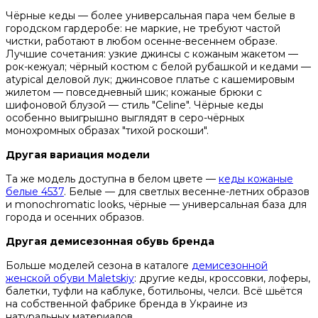
Чёрные кеды — более универсальная пара чем белые в
городском гардеробе: не маркие, не требуют частой
чистки, работают в любом осенне-весеннем образе.
Лучшие сочетания: узкие джинсы с кожаным жакетом —
рок-кежуал; чёрный костюм с белой рубашкой и кедами —
atypical деловой лук; джинсовое платье с кашемировым
жилетом — повседневный шик; кожаные брюки с
шифоновой блузой — стиль "Celine". Чёрные кеды
особенно выигрышно выглядят в серо-чёрных
монохромных образах "тихой роскоши".
Другая вариация модели
Та же модель доступна в белом цвете —
кеды кожаные
белые 4537
. Белые — для светлых весенне-летних образов
и monochromatic looks, чёрные — универсальная база для
города и осенних образов.
Другая демисезонная обувь бренда
Больше моделей сезона в каталоге
демисезонной
женской обуви Maletskiy
: другие кеды, кроссовки, лоферы,
балетки, туфли на каблуке, ботильоны, челси. Всё шьётся
на собственной фабрике бренда в Украине из
натуральных материалов.