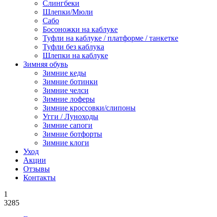
Слингбеки
Шлепки/Мюли
Сабо
Босоножки на каблуке
Туфли на каблуке / платформе / танкетке
Туфли без каблука
Шлепки на каблуке
Зимняя обувь
Зимние кеды
Зимние ботинки
Зимние челси
Зимние лоферы
Зимние кроссовки/слипоны
Угги / Луноходы
Зимние сапоги
Зимние ботфорты
Зимние клоги
Уход
Акции
Отзывы
Контакты
1
3285