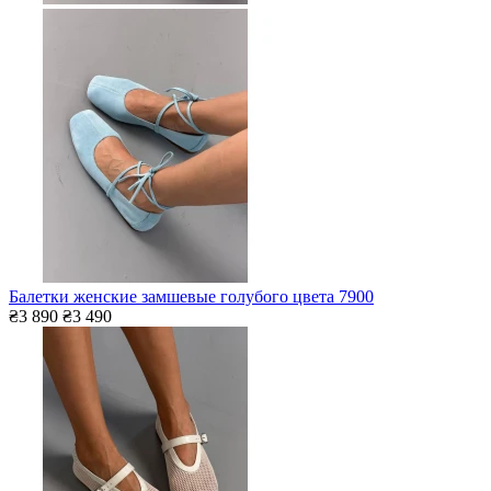
Балетки женские замшевые голубого цвета 7900
₴3 890
₴3 490