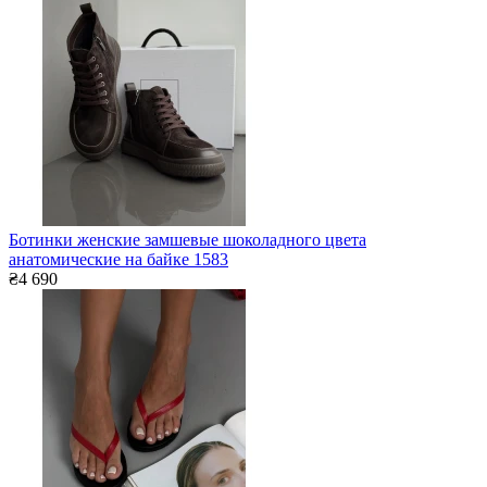
Ботинки женские замшевые шоколадного цвета
анатомические на байке 1583
₴4 690