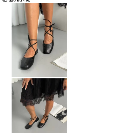
₴3 890
₴3 490