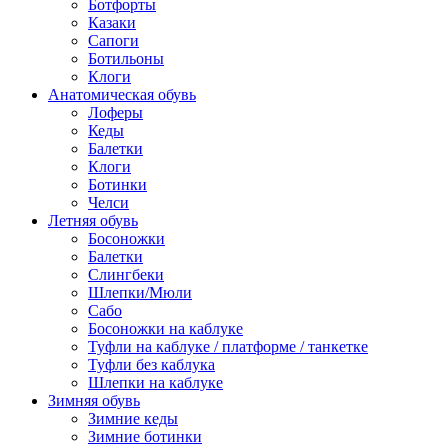
Ботфорты
Казаки
Сапоги
Ботильоны
Клоги
Анатомическая обувь
Лоферы
Кеды
Балетки
Клоги
Ботинки
Челси
Летняя обувь
Босоножки
Балетки
Слингбеки
Шлепки/Мюли
Сабо
Босоножки на каблуке
Туфли на каблуке / платформе / танкетке
Туфли без каблука
Шлепки на каблуке
Зимняя обувь
Зимние кеды
Зимние ботинки