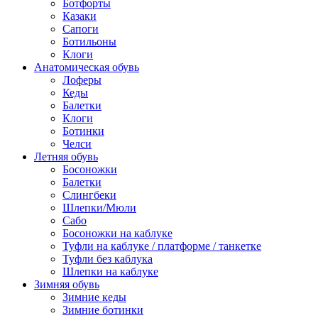
Ботфорты
Казаки
Сапоги
Ботильоны
Клоги
Анатомическая обувь
Лоферы
Кеды
Балетки
Клоги
Ботинки
Челси
Летняя обувь
Босоножки
Балетки
Слингбеки
Шлепки/Мюли
Сабо
Босоножки на каблуке
Туфли на каблуке / платформе / танкетке
Туфли без каблука
Шлепки на каблуке
Зимняя обувь
Зимние кеды
Зимние ботинки