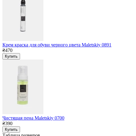
Крем краска для обуви черного цвета Maletskiy 0891
₴470
Купить
Чистящая пена Maletskiy 0700
₴390
Купить
Таблица размеров