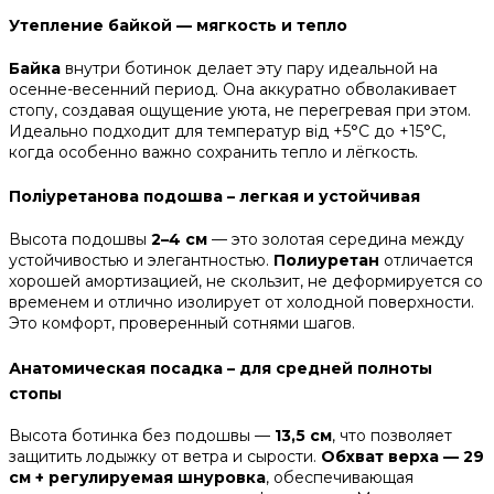
Утепление байкой — мягкость и тепло
Байка
внутри ботинок делает эту пару идеальной на
осенне-весенний период. Она аккуратно обволакивает
стопу, создавая ощущение уюта, не перегревая при этом.
Идеально подходит для температур від +5°C до +15°C,
когда особенно важно сохранить тепло и лёгкость.
Поліуретанова подошва – легкая и устойчивая
Высота подошвы
2–4 см
— это золотая середина между
устойчивостью и элегантностью.
Полиуретан
отличается
хорошей амортизацией, не скользит, не деформируется со
временем и отлично изолирует от холодной поверхности.
Это комфорт, проверенный сотнями шагов.
Анатомическая посадка – для средней полноты
стопы
Высота ботинка без подошвы —
13,5 см
, что позволяет
защитить лодыжку от ветра и сырости.
Обхват верха — 29
см + регулируемая шнуровка
, обеспечивающая