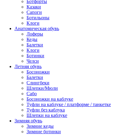
Ботфорты
Казаки
Сапоги
Ботильоны
Клоги
Анатомическая обувь
Лоферы
Кеды
Балетки
Клоги
Ботинки
Челси
Летняя обувь
Босоножки
Балетки
Слингбеки
Шлепки/Мюли
Сабо
Босоножки на каблуке
Туфли на каблуке / платформе / танкетке
Туфли без каблука
Шлепки на каблуке
Зимняя обувь
Зимние кеды
Зимние ботинки