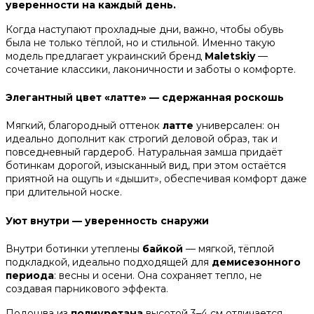
уверенности на каждый день.
Когда наступают прохладные дни, важно, чтобы обувь
была не только тёплой, но и стильной. Именно такую
модель предлагает украинский бренд
Maletskiy
—
сочетание классики, лаконичности и заботы о комфорте.
Элегантный цвет «латте» — сдержанная роскошь
Мягкий, благородный оттенок
латте
универсален: он
идеально дополнит как строгий деловой образ, так и
повседневный гардероб. Натуральная замша придаёт
ботинкам дорогой, изысканный вид, при этом остаётся
приятной на ощупь и «дышит», обеспечивая комфорт даже
при длительной носке.
Уют внутри — уверенность снаружи
Внутри ботинки утеплены
байкой
— мягкой, тёплой
подкладкой, идеально подходящей для
демисезонного
периода
: весны и осени. Она сохраняет тепло, не
создавая парникового эффекта.
Подошва из
полиуретана
высотой 3–4 см отличается