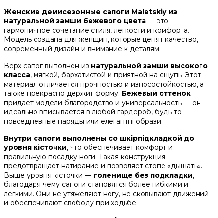
Женские демисезонные сапоги Maletskiy из
натуральной замши бежевого цвета
— это
гармоничное сочетание стиля, легкости и комфорта.
Модель создана для женщин, которые ценят качество,
современный дизайн и внимание к деталям.
Верх сапог выполнен из
натуральной замши высокого
класса
, мягкой, бархатистой и приятной на ощупь. Этот
материал отличается прочностью и износостойкостью, а
также прекрасно держит форму.
Бежевый оттенок
придаёт модели благородство и универсальность — он
идеально вписывается в любой гардероб, будь то
повседневные наряды или елегантні образи.
Внутри сапоги выполнены со шкірпідкладкой до
уровня кісточки
, что обеспечивает комфорт и
правильную посадку ноги. Такая конструкция
предотвращает натирание и позволяет стопе «дышать».
Выше уровня кісточки —
голенище без подкладки
,
благодаря чему сапоги становятся более гибкими и
лёгкими. Они не утяжеляют ногу, не сковывают движений
и обеспечивают свободу при ходьбе.