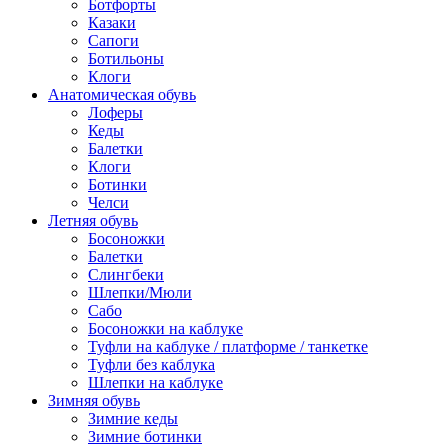
Ботфорты
Казаки
Сапоги
Ботильоны
Клоги
Анатомическая обувь
Лоферы
Кеды
Балетки
Клоги
Ботинки
Челси
Летняя обувь
Босоножки
Балетки
Слингбеки
Шлепки/Мюли
Сабо
Босоножки на каблуке
Туфли на каблуке / платформе / танкетке
Туфли без каблука
Шлепки на каблуке
Зимняя обувь
Зимние кеды
Зимние ботинки