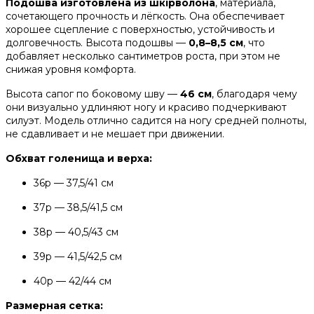
Подошва изготовлена из шкірволона
, материала,
сочетающего прочность и лёгкость. Она обеспечивает
хорошее сцепление с поверхностью, устойчивость и
долговечность. Высота подошвы —
0,8–8,5 см
, что
добавляет несколько сантиметров роста, при этом не
снижая уровня комфорта.
Высота сапог по боковому шву —
46 см
, благодаря чему
они визуально удлиняют ногу и красиво подчеркивают
силуэт. Модель отлично садится на ногу средней полноты,
не сдавливает и не мешает при движении.
Обхват голенища и верха:
36р — 37,5/41 см
37р — 38,5/41,5 см
38р — 40,5/43 см
39р — 41,5/42,5 см
40р — 42/44 см
Размерная сетка: