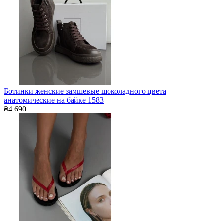
Ботинки женские замшевые шоколадного цвета
анатомические на байке 1583
₴4 690