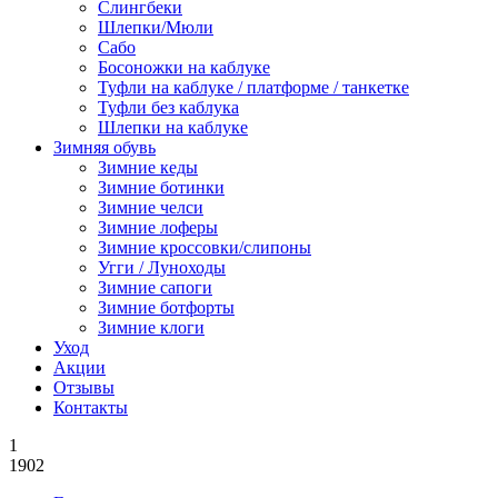
Слингбеки
Шлепки/Мюли
Сабо
Босоножки на каблуке
Туфли на каблуке / платформе / танкетке
Туфли без каблука
Шлепки на каблуке
Зимняя обувь
Зимние кеды
Зимние ботинки
Зимние челси
Зимние лоферы
Зимние кроссовки/слипоны
Угги / Луноходы
Зимние сапоги
Зимние ботфорты
Зимние клоги
Уход
Акции
Отзывы
Контакты
1
1902