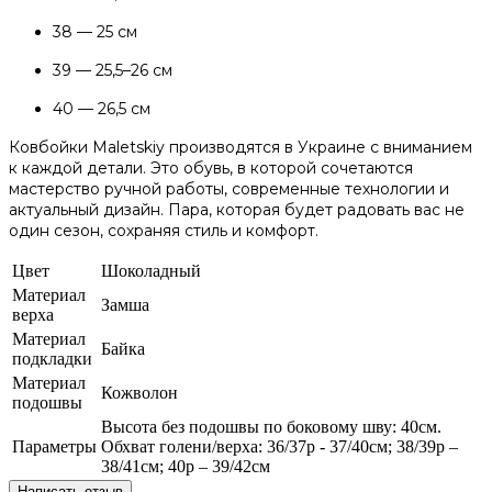
38 — 25 см
39 — 25,5–26 см
40 — 26,5 см
Ковбойки Maletskiy производятся в Украине с вниманием
к каждой детали. Это обувь, в которой сочетаются
мастерство ручной работы, современные технологии и
актуальный дизайн. Пара, которая будет радовать вас не
один сезон, сохраняя стиль и комфорт.
Цвет
Шоколадный
Материал
Замша
верха
Материал
Байка
подкладки
Материал
Кожволон
подошвы
Высота без подошвы по боковому шву: 40см.
Параметры
Обхват голени/верха: 36/37р - 37/40см; 38/39р –
38/41см; 40р – 39/42см
Написать отзыв