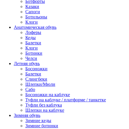
Ботфорты
Казаки
Сапоги
Ботильоны
Клоги
Анатомическая обувь
Лоферы
Кеды
Балетки
Клоги
Ботинки
Челси
Летняя обувь
Босоножки
Балетки
Слингбеки
Шлепки/Мюли
Сабо
Босоножки на каблуке
Туфли на каблуке / платформе / танкетке
Туфли без каблука
Шлепки на каблуке
Зимняя обувь
Зимние кеды
Зимние ботинки