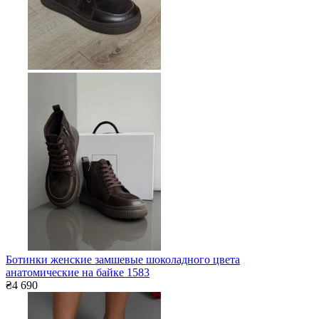
Ботинки женские замшевые шоколадного цвета
анатомические на байке 1583
₴4 690