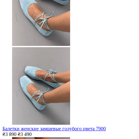
Балетки женские замшевые голубого цвета 7900
₴3 890
₴3 490