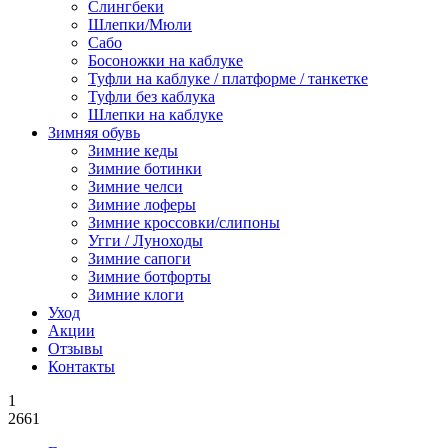
Слингбеки
Шлепки/Мюли
Сабо
Босоножки на каблуке
Туфли на каблуке / платформе / танкетке
Туфли без каблука
Шлепки на каблуке
Зимняя обувь
Зимние кеды
Зимние ботинки
Зимние челси
Зимние лоферы
Зимние кроссовки/слипоны
Угги / Луноходы
Зимние сапоги
Зимние ботфорты
Зимние клоги
Уход
Акции
Отзывы
Контакты
1
2661