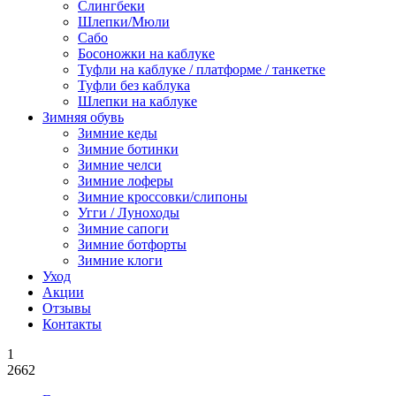
Слингбеки
Шлепки/Мюли
Сабо
Босоножки на каблуке
Туфли на каблуке / платформе / танкетке
Туфли без каблука
Шлепки на каблуке
Зимняя обувь
Зимние кеды
Зимние ботинки
Зимние челси
Зимние лоферы
Зимние кроссовки/слипоны
Угги / Луноходы
Зимние сапоги
Зимние ботфорты
Зимние клоги
Уход
Акции
Отзывы
Контакты
1
2662