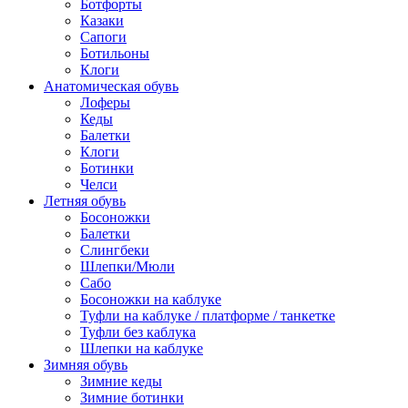
Ботфорты
Казаки
Сапоги
Ботильоны
Клоги
Анатомическая обувь
Лоферы
Кеды
Балетки
Клоги
Ботинки
Челси
Летняя обувь
Босоножки
Балетки
Слингбеки
Шлепки/Мюли
Сабо
Босоножки на каблуке
Туфли на каблуке / платформе / танкетке
Туфли без каблука
Шлепки на каблуке
Зимняя обувь
Зимние кеды
Зимние ботинки