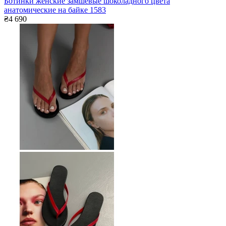
Ботинки женские замшевые шоколадного цвета
анатомические на байке 1583
₴4 690