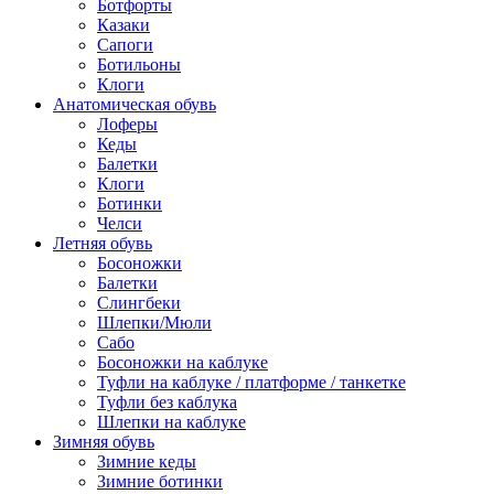
Ботфорты
Казаки
Сапоги
Ботильоны
Клоги
Анатомическая обувь
Лоферы
Кеды
Балетки
Клоги
Ботинки
Челси
Летняя обувь
Босоножки
Балетки
Слингбеки
Шлепки/Мюли
Сабо
Босоножки на каблуке
Туфли на каблуке / платформе / танкетке
Туфли без каблука
Шлепки на каблуке
Зимняя обувь
Зимние кеды
Зимние ботинки