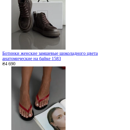
Ботинки женские замшевые шоколадного цвета
анатомические на байке 1583
₴4 690