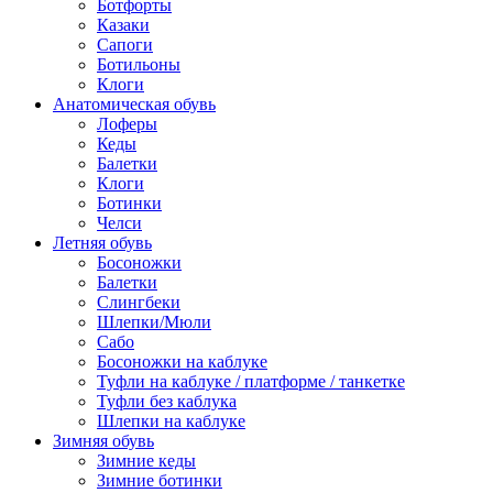
Ботфорты
Казаки
Сапоги
Ботильоны
Клоги
Анатомическая обувь
Лоферы
Кеды
Балетки
Клоги
Ботинки
Челси
Летняя обувь
Босоножки
Балетки
Слингбеки
Шлепки/Мюли
Сабо
Босоножки на каблуке
Туфли на каблуке / платформе / танкетке
Туфли без каблука
Шлепки на каблуке
Зимняя обувь
Зимние кеды
Зимние ботинки