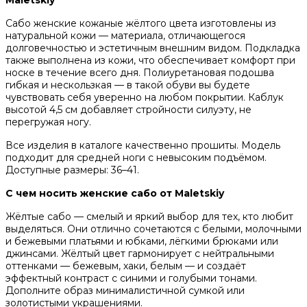
Сабо женские кожаные жёлтого цвета изготовлены из
натуральной кожи — материала, отличающегося
долговечностью и эстетичным внешним видом. Подкладка
также выполнена из кожи, что обеспечивает комфорт при
носке в течение всего дня. Полиуретановая подошва
гибкая и нескользкая — в такой обуви вы будете
чувствовать себя уверенно на любом покрытии. Каблук
высотой 4,5 см добавляет стройности силуэту, не
перегружая ногу.
Все изделия в каталоге качественно прошиты. Модель
подходит для средней ноги с невысоким подъёмом.
Доступные размеры: 36–41.
С чем носить женские сабо от Maletskiy
Жёлтые сабо — смелый и яркий выбор для тех, кто любит
выделяться. Они отлично сочетаются с белыми, молочными
и бежевыми платьями и юбками, лёгкими брюками или
джинсами. Жёлтый цвет гармонирует с нейтральными
оттенками — бежевым, хаки, белым — и создаёт
эффектный контраст с синими и голубыми тонами.
Дополните образ минималистичной сумкой или
золотистыми украшениями.