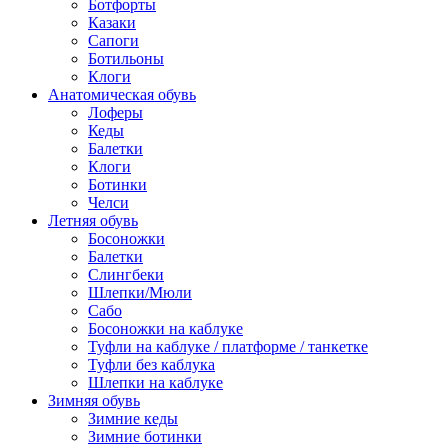
Ботфорты
Казаки
Сапоги
Ботильоны
Клоги
Анатомическая обувь
Лоферы
Кеды
Балетки
Клоги
Ботинки
Челси
Летняя обувь
Босоножки
Балетки
Слингбеки
Шлепки/Мюли
Сабо
Босоножки на каблуке
Туфли на каблуке / платформе / танкетке
Туфли без каблука
Шлепки на каблуке
Зимняя обувь
Зимние кеды
Зимние ботинки