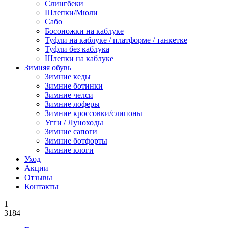
Слингбеки
Шлепки/Мюли
Сабо
Босоножки на каблуке
Туфли на каблуке / платформе / танкетке
Туфли без каблука
Шлепки на каблуке
Зимняя обувь
Зимние кеды
Зимние ботинки
Зимние челси
Зимние лоферы
Зимние кроссовки/слипоны
Угги / Луноходы
Зимние сапоги
Зимние ботфорты
Зимние клоги
Уход
Акции
Отзывы
Контакты
1
3184