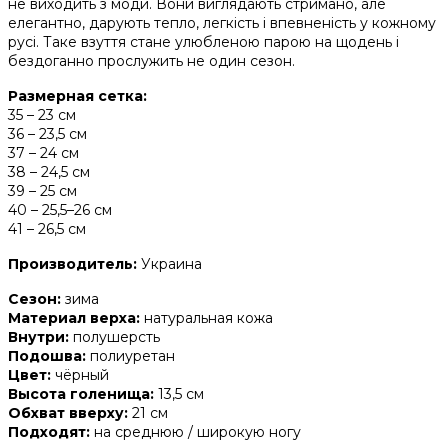
не виходить з моди. Вони виглядають стримано, але
елегантно, дарують тепло, легкість і впевненість у кожному
русі. Таке взуття стане улюбленою парою на щодень і
бездоганно прослужить не один сезон.
Размерная сетка:
35 – 23 см
36 – 23,5 см
37 – 24 см
38 – 24,5 см
39 – 25 см
40 – 25,5–26 см
41 – 26,5 см
Производитель:
Украина
Сезон:
зима
Материал верха:
натуральная кожа
Внутри:
полушерсть
Подошва:
полиуретан
Цвет:
чёрный
Высота голенища:
13,5 см
Обхват вверху:
21 см
Подходят:
на среднюю / широкую ногу