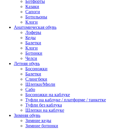
Ботфорты
Казаки
Сапоги
Ботильоны
Клоги
Анатомическая обувь
Лоферы
Кеды
Балетки
Клоги
Ботинки
Челси
Летняя обувь
Босоножки
Балетки
Слингбеки
Шлепки/Мюли
Сабо
Босоножки на каблуке
Туфли на каблуке / платформе / танкетке
Туфли без каблука
Шлепки на каблуке
Зимняя обувь
Зимние кеды
Зимние ботинки