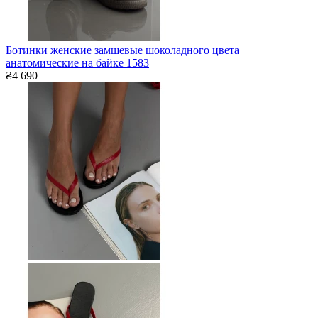
Ботинки женские замшевые шоколадного цвета
анатомические на байке 1583
₴4 690