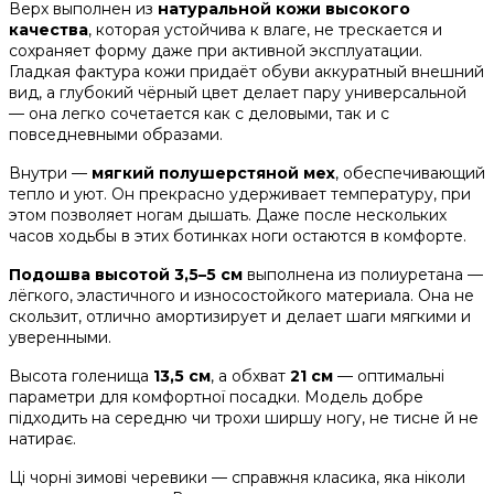
Верх выполнен из
натуральной кожи высокого
качества
, которая устойчива к влаге, не трескается и
сохраняет форму даже при активной эксплуатации.
Гладкая фактура кожи придаёт обуви аккуратный внешний
вид, а глубокий чёрный цвет делает пару универсальной
— она легко сочетается как с деловыми, так и с
повседневными образами.
Внутри —
мягкий полушерстяной мех
, обеспечивающий
тепло и уют. Он прекрасно удерживает температуру, при
этом позволяет ногам дышать. Даже после нескольких
часов ходьбы в этих ботинках ноги остаются в комфорте.
Подошва высотой 3,5–5 см
выполнена из полиуретана —
лёгкого, эластичного и износостойкого материала. Она не
скользит, отлично амортизирует и делает шаги мягкими и
уверенными.
Высота голенища
13,5 см
, а обхват
21 см
— оптимальні
параметри для комфортної посадки. Модель добре
підходить на середню чи трохи ширшу ногу, не тисне й не
натирає.
Ці чорні зимові черевики — справжня класика, яка ніколи