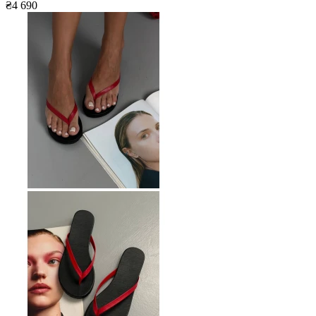
₴4 690