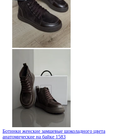
Ботинки женские замшевые шоколадного цвета
анатомические на байке 1583