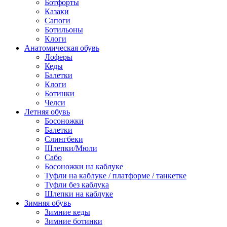
Ботфорты
Казаки
Сапоги
Ботильоны
Клоги
Анатомическая обувь
Лоферы
Кеды
Балетки
Клоги
Ботинки
Челси
Летняя обувь
Босоножки
Балетки
Слингбеки
Шлепки/Мюли
Сабо
Босоножки на каблуке
Туфли на каблуке / платформе / танкетке
Туфли без каблука
Шлепки на каблуке
Зимняя обувь
Зимние кеды
Зимние ботинки